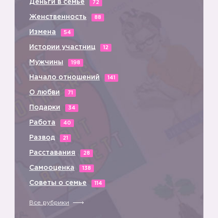
Деньги в семье
72
Женственность
88
Измена
54
Истории участниц
12
Мужчины
198
Начало отношений
141
О любви
71
Подарки
34
Работа
40
Развод
21
Расставания
28
Самооценка
138
Советы о семье
114
Все рубрики