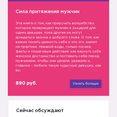
Сила притяжения мужчин
Эта книга о том, как приручить волшебство,
💚
которое превращает мужчин в рыцарей для
одних девушек, пока другие не могут
дождаться звонка и доброго слова. О том, как
важно понять ценность себя и что это значит
на практике. Никакой воды, только логика,
факты и пошаговые действия: как вернуть себе
женское достоинство и поставить себя перед
мужчинами, чтобы они ценили, уважали и,
главное - любили такую чудесную девушку, как
вы.
890 руб.
Узнать больше
Сейчас обсуждают