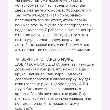
Например, Вы уже можете не сказать
«Спасибо» за то, что парень открыл Вам
дверь, считаете это нормой. Хорошо, что у
Вас есть определенная норма, однако
благодарить все же стоит, чтобы парень
понимал, что Вы видите его благородство и
поддерживаете. Я работаю в бизнес-центре
и многие девушки не благодарят за это, а
потом удивляемся, почему вокруг нет
достойных парней и мужчин. Потому что в
этот момент им не отзеркалили их героизм.
⠀
ВЕРИТ, ЧТО ПАРЕНЬ МОЖЕТ
ДОБИТЬСЯ БОЛЬШЕГО. Замечает текущие
достижения и говорит, что можно и еще
круче. Например, Ваш парень увлекся
деревообработкой и сделал кормушку для
птиц (золотые руки + доброе дело). А Вы
ему: «Как классно, все так ровненько,
красиво. У тебя прям золотые руки. Я тут
шкатулочку в инсте классную увидела, мне
🙅
под украшения. А ты можешь такую
сделать?»