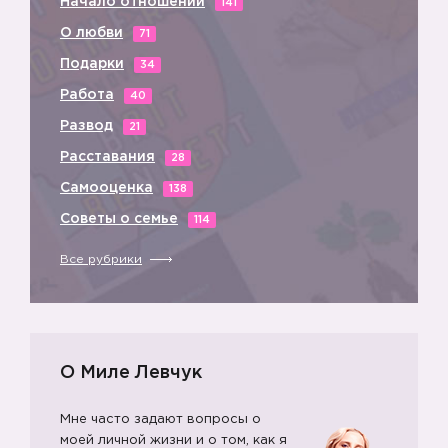
Начало отношений
141
О любви
71
Подарки
34
Работа
40
Развод
21
Расставания
28
Самооценка
138
💚
Советы о семье
114
Все рубрики
О Миле Левчук
Мне часто задают вопросы о
моей личной жизни и о том, как я