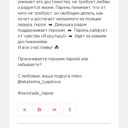
унижает его достоинство, не требует любви,
а радуется жизни. Парень понимает, что от
него не требуют, он свободен делать, как
хочет и достигает желаемого из позиции
лидера, героя.
Девушка рядом
поддерживает героизм.
Парень кайфует
от чувства «Я крутыш!»
Идёт за новыми
достижениями.
И все счастливы!
⠀
💚
Прокачиваете героизм парней или
забываете?
⠀
С любовью, ваша подруга-плюс
@ekaterina_tyapkova
⠀
#nevstade_парни