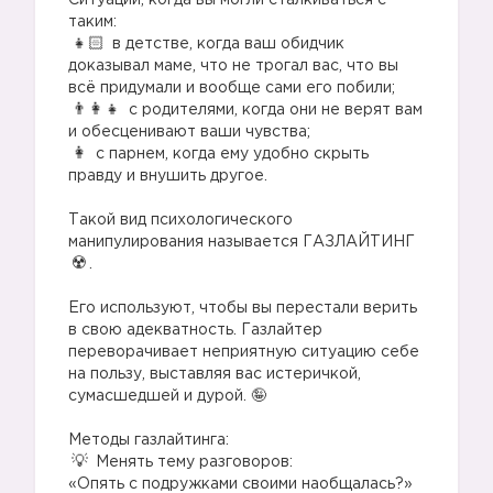
Ситуации, когда вы могли сталкиваться с
таким:⠀
в детстве, когда ваш обидчик
доказывал маме, что не трогал вас, что вы
всё придумали и вообще сами его побили;⠀
с родителями, когда они не верят вам
и обесценивают ваши чувства;⠀
с парнем, когда ему удобно скрыть
правду и внушить другое.
⠀
Такой вид психологического
манипулирования называется ГАЗЛАЙТИНГ
.
⠀
Его используют, чтобы вы перестали верить
в свою адекватность. Газлайтер
переворачивает неприятную ситуацию себе
на пользу, выставляя вас истеричкой,
сумасшедшей и дурой. 🤪
⠀
Методы газлайтинга:⠀
Менять тему разговоров:
«Опять с подружками своими наобщалась?»