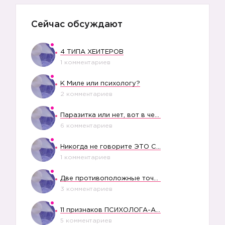
Сейчас обсуждают
4 ТИПА ХЕЙТЕРОВ
1 комментариев
☑️
К Миле или психологу?
2 комментариев
Паразитка или нет, вот в чем вопрос?
6 комментариев
Никогда не говорите ЭТО СВОЕМУ РЕБЕНКУ
1 комментариев
☑️
Две противоположные точки зрения насчет финансового положения жены в семье
3 комментариев
11 признаков ПСИХОЛОГА-АБЬЮЗЕРА
5 комментариев