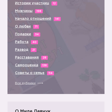
Истории участниц
12
Мужчины
198
💡
Начало отношений
141
О любви
71
Подарки
34
Работа
40
Развод
21
💡
Расставания
28
Самооценка
138
Советы о семье
114
Все рубрики
💡
О Миле Левчук