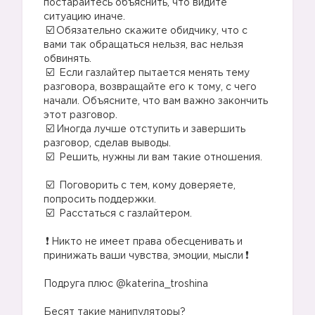
постарайтесь объяснить, что видите
ситуацию иначе.⠀
Обязательно скажите обидчику, что с
вами так обращаться нельзя, вас нельзя
обвинять.⠀
Если газлайтер пытается менять тему
разговора, возвращайте его к тому, с чего
начали. Объясните, что вам важно закончить
этот разговор.⠀
Иногда лучше отступить и завершить
разговор, сделав выводы.⠀
Решить, нужны ли вам такие отношения.
⠀
Поговорить с тем, кому доверяете,
👧🏻
попросить поддержки. ⠀
Расстаться с газлайтером.
⠀
Никто не имеет права обесценивать и
принижать ваши чувства, эмоции, мысли
⠀
Подруга плюс @katerina_troshina
⠀
Бесят такие манипуляторы?