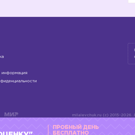
ка
 информация
❓
нфиденциальности
milalevchuk.ru (c) 2015-2026.
материалов или подборки ма
ПРОБНЫЙ ДЕНЬ
оформления допускается ли
4784701701072
БЕСПЛАТНО
ОЦЕНКУ"