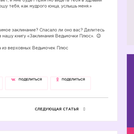
ает, и мне будет приятно видеть тебя в здравии
шу тебя, как мудрого юнца, услышь меня.»
бимое заклинание? Спасало ли оно вас? Делитесь
 в нашу книгу «Заклинания Ведьмочки Плюс».
а из верховных Ведьмочек Плюс
ПОДЕЛИТЬСЯ
ПОДЕЛИТЬСЯ
🔥
СЛЕДУЮЩАЯ СТАТЬЯ