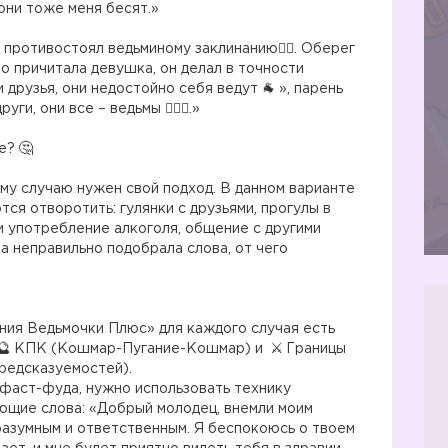
они тоже меня бесят.»
 противостоял ведьминому заклинанию🦸‍♂️. Оберег
то причитала девушка, он делал в точности
и друзья, они недостойно себя ведут
», парень
и, они все – ведьмы 🧛🏻‍♀️.»
е?
ому случаю нужен свой подход. В данном варианте
тся отворотить: гулянки с друзьями, прогулы в
и употребление алкоголя, общение с другими
а неправильно подобрала слова, от чего
ния Ведьмочки Плюс» для каждого случая есть
КПК (Кошмар-Пугание-Кошмар) и
Границы
редсказуемостей).⠀
фаст-фуда, нужно использовать технику
ющие слова: «Добрый молодец, внемли моим
разумным и ответственным. Я беспокоюсь о твоем