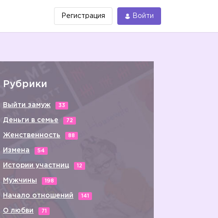
Регистрация
Войти
Рубрики
Выйти замуж
33
Деньги в семье
72
Женственность
88
Измена
54
Истории участниц
12
Мужчины
198
Начало отношений
141
О любви
71