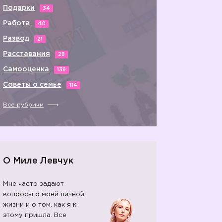
Подарки
34
Работа
40
Развод
21
Расставания
28
Самооценка
138
Советы о семье
114
Все рубрики
О Миле Левчук
Мне часто задают
вопросы о моей личной
жизни и о том, как я к
этому пришла. Все