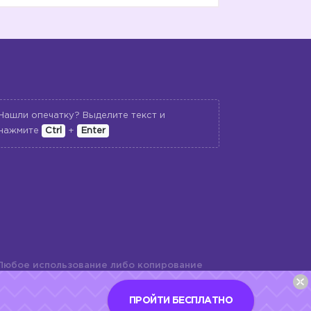
Нашли опечатку? Выделите текст и
нажмите
Ctrl
+
Enter
📖
Любое использование либо копирование
териалов сайта, элементов дизайна и
шь с разрешения правообладателя и
ПРОЙТИ БЕСПЛАТНО