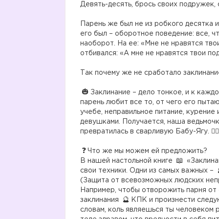
Девять-десять, брось своих подружек, 
⠀
Парень же был не из робкого десятка и
его был – оборотное поведение: все, ч
наоборот. На ее: «Мне не нравятся тво
отбивался: «А мне не нравятся твои подруг
⠀
Так почему же не сработало заклинани
⠀
Заклинание – дело тонкое, и к кажд
парень любит все то, от чего его пытаю
учебе, неправильное питание, курение 
девушками. Получается, наша ведьмочк
превратилась в сварливую Бабу-Ягу. 🧟‍♀️
⠀
Что же мы можем ей предложить?
В нашей настольной книге
«Заклина
свои техники. Одни из самых важных –
(Защита от всевозможных людских неп
Например, чтобы отворожить парня от 
заклинания
КПК и произнести следу
словам, коль являешься ты человеком 