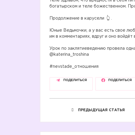
теле здравом, что вредности в себя пит
богатырском и теле божественном. Про
⠀
Продолжение в карусели
.
⠀
Юные Ведьмочки, а у вас есть свое лю
им в комментариях, вдруг и оно войдёт
⠀
Урок по заклятиеведению провела одн
@katerina_troshina
⠀
#nevstade_отношения
ПОДЕЛИТЬСЯ
ПОДЕЛИТЬСЯ
ПРЕДЫДУЩАЯ СТАТЬЯ