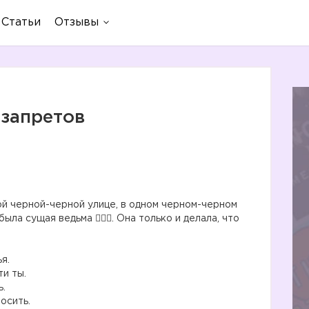
Статьи
Отзывы
 запретов
ой черной-черной улице, в одном черном-черном
а сущая ведьма 🧙🏼‍♀️. Она только и делала, что
я.
и ты.
ь.
осить.