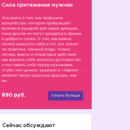
Сила притяжения мужчин
Эта книга о том, как приручить
волшебство, которое превращает
мужчин в рыцарей для одних девушек,
пока другие не могут дождаться звонка
и доброго слова. О том, как важно
понять ценность себя и что это значит
на практике. Никакой воды, только
логика, факты и пошаговые действия:
как вернуть себе женское достоинство
и поставить себя перед мужчинами,
чтобы они ценили, уважали и, главное -
любили такую чудесную девушку, как
вы.
890 руб.
Узнать больше
Сейчас обсуждают