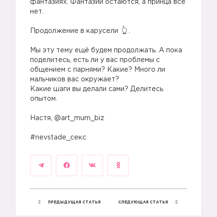
фантазиях. Фантазии остаются, а принца все
нет.
⠀
Продолжение в карусели
.
⠀
Мы эту тему ещё будем продолжать. А пока
поделитесь, есть ли у вас проблемы с
общением с парнями? Какие? Много ли
мальчиков вас окружает?
Какие шаги вы делали сами? Делитесь
опытом.
⠀
Настя, @art_mum_biz
⠀
#nevstade_секс
ПРЕДЫДУЩАЯ СТАТЬЯ
СЛЕДУЮЩАЯ СТАТЬЯ