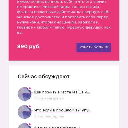
важно понять ценность себя и что это значит
на практике. Никакой воды, только логика,
факты и пошаговые действия: как вернуть себе
женское достоинство и поставить себя перед
мужчинами, чтобы они ценили, уважали и,
главное - любили такую чудесную девушку, как
вы.
890 руб.
Узнать больше
Сейчас обсуждают
Как пожить вместе И НЕ ПРОЛЕТЕТЬ СО СВАДЬБОЙ
5 комментариев
Что если в прошлом вы упустили свое счастье?
6 комментариев