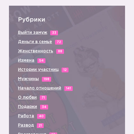
Рубрики
Выйти замуж
33
➡️
Деньги в семье
72
Женственность
88
Измена
54
Истории участниц
12
Мужчины
198
Начало отношений
141
О любви
71
Подарки
34
Работа
40
Развод
21