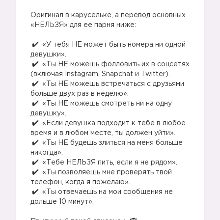
⠀
Оригинал в карусельке, а перевод основных
«НЕЛЬЗЯ» для ее парня ниже:
⠀
«У тебя НЕ может быть номера ни одной
девушки».⠀
«Ты НЕ можешь фолловить их в соцсетях
(включая Instagram, Snapchat и Twitter).⠀
«Ты НЕ можешь встречаться с друзьями
больше двух раз в неделю».⠀
«Ты НЕ можешь смотреть ни на одну
девушку».⠀
«Если девушка подходит к тебе в любое
время и в любом месте, ты должен уйти».⠀
«Ты НЕ будешь злиться на меня больше
никогда».⠀
«Тебе НЕЛЬЗЯ пить, если я не рядом».⠀
«Ты позволяешь мне проверять твой
телефон, когда я пожелаю».⠀
«Ты отвечаешь на мои сообщения не
дольше 10 минут».
⠀