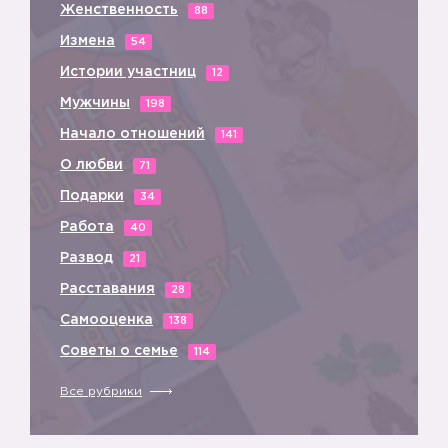
Женственность
88
Измена
54
Истории участниц
✔️
12
Мужчины
198
Начало отношений
141
О любви
71
Подарки
34
✔️
Работа
40
Развод
21
Расставания
28
Самооценка
138
✔️
Советы о семье
114
Все рубрики
✔️