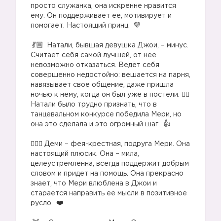
просто служанка, она искренне нравится
ему. Он поддерживает ее, мотивирует и
помогает. Настоящий принц.
⠀
Натали, бывшая девушка Джои, – минус.
Считает себя самой лучшей, от нее
невозможно отказаться. Ведёт себя
совершенно недостойно: вешается на парня,
навязывает свое общение, даже пришла
ночью к нему, когда он был уже в постели. 🤷‍♀️
Натали было трудно признать, что в
танцевальном конкурсе победила Мери, но
она это сделала и это огромный шаг.
⠀
🧚🏽‍♀️ Деми – фея-крестная, подруга Мери. Она
настоящий плюсик. Она – мила,
целеустремленна, всегда поддержит добрым
словом и придет на помощь. Она прекрасно
знает, что Мери влюблена в Джои и
старается направить ее мысли в позитивное
русло.
⠀