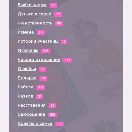
Выйти замуж
33
Деньги в семье
72
Женственность
88
Измена
54
💃🏼
Истории участниц
12
Мужчины
198
Начало отношений
141
О любви
71
Подарки
34
Работа
40
Развод
21
Расставания
28
Самооценка
138
Советы о семье
114