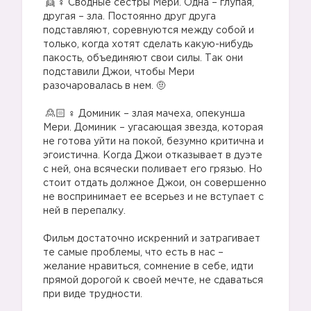
‍♀️ Сводные сестры Мери. Одна – глупая,
другая – зла. Постоянно друг друга
подставляют, соревнуются между собой и
только, когда хотят сделать какую-нибудь
пакость, объединяют свои силы. Так они
подставили Джои, чтобы Мери
разочаровалась в нем. 🤨
👸🏻
⠀
‍♀️ Доминик – злая мачеха, опекунша
Мери. Доминик – угасающая звезда, которая
не готова уйти на покой, безумно критична и
эгоистична. Когда Джои отказывает в дуэте
с ней, она всячески поливает его грязью. Но
стоит отдать должное Джои, он совершенно
не воспринимает ее всерьез и не вступает с
ней в перепалку.
⠀
Фильм достаточно искренний и затрагивает
те самые проблемы, что есть в нас –
желание нравиться, сомнение в себе, идти
прямой дорогой к своей мечте, не сдаваться
при виде трудности.
⠀