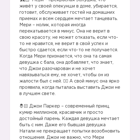
Мери – прекрасная Золушка, что
живёт у своей опекунши в доме, убирается,
готовит, обслуживает гостей на домашних
приемах и всем сердцем мечтает танцевать.
Мери – нолик, которая иногда
перекатывается в минус. Она не верит в
свою красоту, не может отказать, если что-
то не нравится, не верит в свой успех и
быстро сдается, если что-то не получается.
Когда Мери признается, что она та самая
девушка с бала, она добавляет, что знает,
что Джои разочарован и не хочет
навязываться ему, не хочет, чтобы он из
жалости был с ней. 🤦‍♀️ А свой минус она ярко
проявила, когда пыталась выставить Джои не
в лучшем свете.
⠀
🤴🏻 Джои Паркер – современный принц,
кумир миллионов, красавчик и просто
достойный парень. Каждая девушка мечтает
быть с ним. Даже его бывшая девушка
Натали не прекращает попытки возобновить
отношения. Джои не важно, что Мери