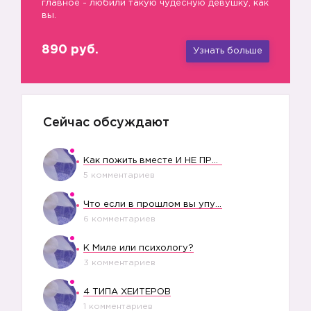
👯
главное - любили такую чудесную девушку, как
вы.
890 руб.
Узнать больше
Сейчас обсуждают
Как пожить вместе И НЕ ПРОЛЕТЕТЬ СО СВАДЬБОЙ
5 комментариев
Что если в прошлом вы упустили свое счастье?
6 комментариев
К Миле или психологу?
3 комментариев
4 ТИПА ХЕЙТЕРОВ
1 комментариев