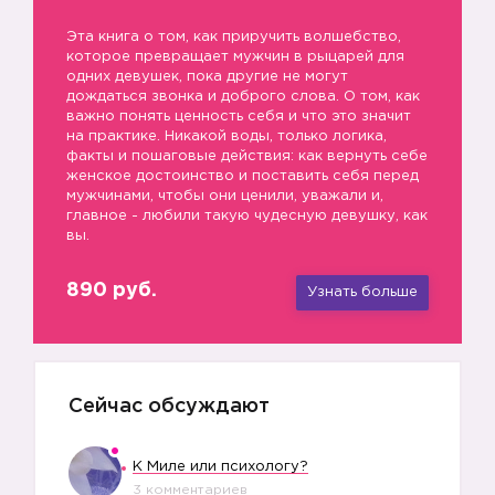
Эта книга о том, как приручить волшебство,
которое превращает мужчин в рыцарей для
одних девушек, пока другие не могут
дождаться звонка и доброго слова. О том, как
важно понять ценность себя и что это значит
на практике. Никакой воды, только логика,
факты и пошаговые действия: как вернуть себе
женское достоинство и поставить себя перед
мужчинами, чтобы они ценили, уважали и,
главное - любили такую чудесную девушку, как
вы.
890 руб.
Узнать больше
Сейчас обсуждают
К Миле или психологу?
3 комментариев