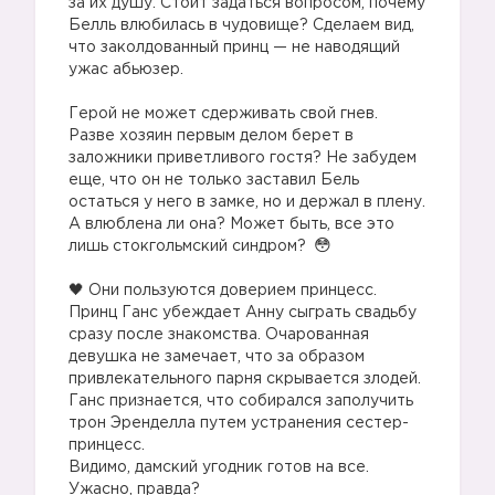
за их душу. Стоит задаться вопросом, почему
Белль влюбилась в чудовище? Сделаем вид,
что заколдованный принц — не наводящий
ужас абьюзер.
⠀
Герой не может сдерживать свой гнев.
Разве хозяин первым делом берет в
заложники приветливого гостя? Не забудем
еще, что он не только заставил Бель
остаться у него в замке, но и держал в плену.
А влюблена ли она? Может быть, все это
лишь стокгольмский синдром?
⠀
🖤 Они пользуются доверием принцесс.
Принц Ганс убеждает Анну сыграть свадьбу
сразу после знакомства. Очарованная
девушка не замечает, что за образом
привлекательного парня скрывается злодей.
Ганс признается, что собирался заполучить
трон Эренделла путем устранения сестер-
принцесс.
Видимо, дамский угодник готов на все.
Ужасно, правда?