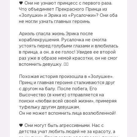
🖤 Они не узнают принцесс с первого раза.
Что объединяет Прекрасного Принца из
«Золушки» и Эрика из «Русалочки»? Они оба
не могли узнать главных героинь.
⠀
Ариэль спасла жизнь Эрика после
кораблекрушения. Русалочка не смогла
устоять перед голубыми глазами и влюбилась
в принца, а он…в ее голос! Увидев ее второй
раз уже в образе немой красотки, он не смог
вспомнить девушку. 🤦‍♀️
⠀
Похожая история произошла в «Золушке».
Принц и главная героиня сталкиваются друг
с другом на балу. После побега, Его
Высочество (в книге) отправляется на
поиски «любви всей своей жизни», примеряя
туфельку другим девушкам.
Он не может вспомнить лица возлюбленной!
⠀
🖤 Они могут быть агрессивными. Нас с
детства учат любить людей не за красоту, а