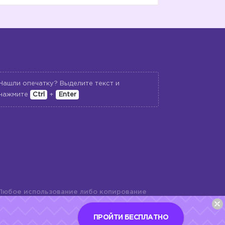
Нашли опечатку? Выделите текст и
нажмите
Ctrl
+
Enter
Любое использование либо копирование
териалов сайта, элементов дизайна и
шь с разрешения правообладателя и
ПРОЙТИ БЕСПЛАТНО