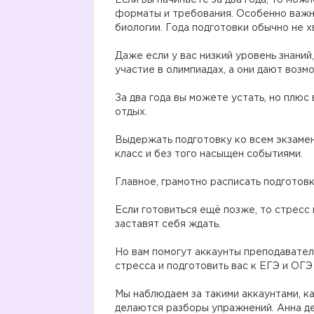
Если вы начинаете за два года, то мож
форматы и требования. Особенно важно
биологии. Года подготовки обычно не х
⠀
Даже если у вас низкий уровень знаний
участие в олимпиадах, а они дают возм
⠀
За два года вы можете устать, но плюс 
отдых.
⠀
Выдержать подготовку ко всем экзамена
класс и без того насыщен событиями.
⠀
Главное, грамотно расписать подготов
⠀
Если готовиться ещё позже, то стресс
заставят себя ждать.
⠀
Но вам помогут аккаунты преподавателе
стресса и подготовить вас к ЕГЭ и ОГЭ
⠀
Мы наблюдаем за такими аккаунтами, 
делаются разборы упражнений. Анна д