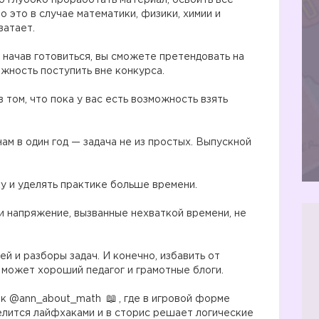
но глубоко проработать материал, освоить все
 это в случае математики, физики, химии и
ватает.
, начав готовиться, вы сможете претендовать на
ожность поступить вне конкурса.
в том, что пока у вас есть возможность взять
м в один год — задача не из простых. Выпускной
ку и уделять практике больше времени.
 и напряжение, вызванные нехваткой времени, не
й и разборы задач. И конечно, избавить от
 может хороший педагог и грамотные блоги.
как @ann_about_math
, где в игровой форме
елится лайфхаками и в сторис решает логические