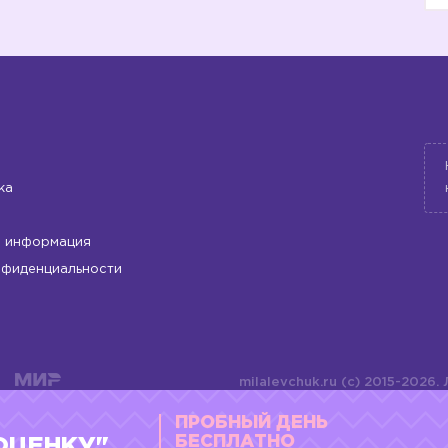
ка
 информация
нфиденциальности
milalevchuk.ru (c) 2015-2026.
материалов или подборки ма
ПРОБНЫЙ ДЕНЬ
оформления допускается ли
4784701701072
БЕСПЛАТНО
ОЦЕНКУ"