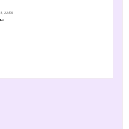
8, 22:59
на