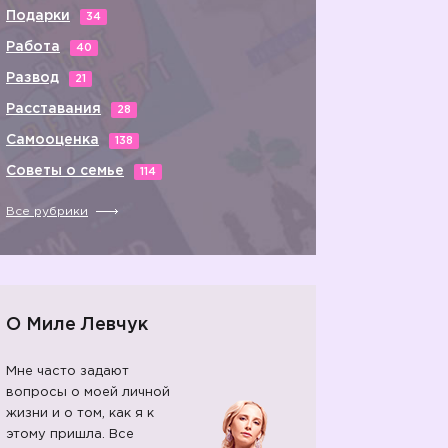
Подарки
34
Работа
40
Развод
21
Расставания
28
Самооценка
138
Советы о семье
114
Все рубрики
О Миле Левчук
Мне часто задают
вопросы о моей личной
жизни и о том, как я к
этому пришла. Все