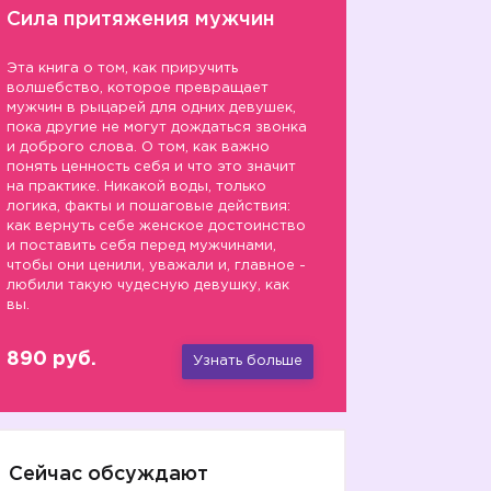
Сила притяжения мужчин
Эта книга о том, как приручить
волшебство, которое превращает
мужчин в рыцарей для одних девушек,
пока другие не могут дождаться звонка
и доброго слова. О том, как важно
понять ценность себя и что это значит
на практике. Никакой воды, только
логика, факты и пошаговые действия:
как вернуть себе женское достоинство
и поставить себя перед мужчинами,
чтобы они ценили, уважали и, главное -
любили такую чудесную девушку, как
вы.
890 руб.
Узнать больше
Сейчас обсуждают