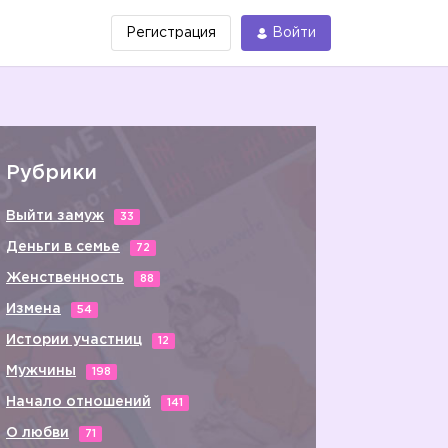
Регистрация
Войти
Рубрики
Выйти замуж
33
Деньги в семье
72
Женственность
88
Измена
54
Истории участниц
12
Мужчины
198
Начало отношений
141
О любви
71