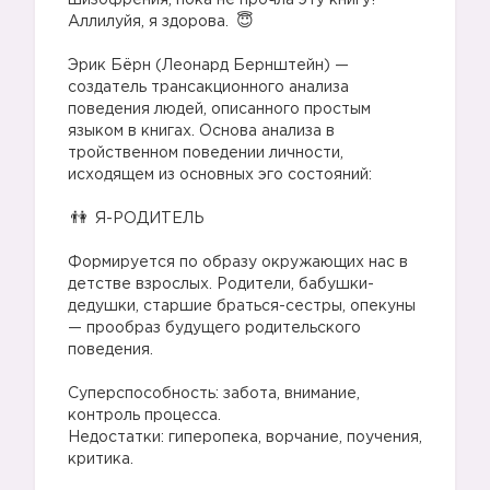
шизофрения, пока не прочла эту книгу!
Аллилуйя, я здорова.
⠀
Эрик Бёрн (Леонард Бернштейн) —
создатель трансакционного анализа
поведения людей, описанного простым
языком в книгах. Основа анализа в
тройственном поведении личности,
исходящем из основных эго состояний:
⠀
Я-РОДИТЕЛЬ
⠀
Формируется по образу окружающих нас в
детстве взрослых. Родители, бабушки-
дедушки, старшие браться-сестры, опекуны
— прообраз будущего родительского
поведения.
⠀
Суперспособность: забота, внимание,
контроль процесса.⠀
Недостатки: гиперопека, ворчание, поучения,
критика.
⠀