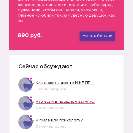
женское достоинство и поставить себя перед
мужчинами, чтобы они ценили, уважали и,
главное - любили такую чудесную девушку, как
вы.
890 руб.
Узнать больше
Сейчас обсуждают
Как пожить вместе И НЕ ПРОЛЕТЕТЬ СО СВАДЬБОЙ
5 комментариев
Что если в прошлом вы упустили свое счастье?
6 комментариев
К Миле или психологу?
3 комментариев