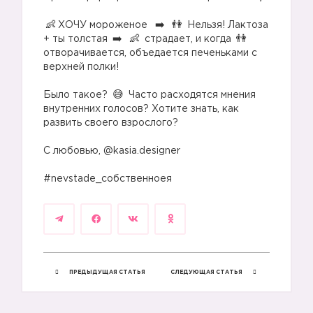
⠀
ХОЧУ мороженое
Нельзя! Лактоза
+ ты толстая
страдает, и когда
отворачивается, объедается печеньками с
верхней полки!
⠀
Было такое?
Часто расходятся мнения
внутренних голосов? Хотите знать, как
развить своего взрослого?
⠀
С любовью, @kasia.designer
⠀
#nevstade_собственноея
👫
ПРЕДЫДУЩАЯ СТАТЬЯ
СЛЕДУЮЩАЯ СТАТЬЯ