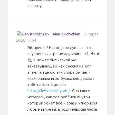
реально меняет подход к ставкам и
анализу.
Alan Kechichian
16 марта
2026, 17:54
Эй, привет! Никогда не думала, что
внутренняя игра между моими
,
и
‍♀️ может быть такой же
захватывающей, как сессия на 1win
armenia, где онлайн спорт бэтинг и
казиношные игры буквально держат
тебя на краю кресла
https://1wins.am/hy-am/
. Сначала я
металась, как тот ребёнок внутри,
который хочет всё и сразу, игнорируя
любые запреты, а родительская часть