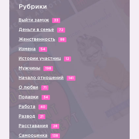
Рубрики
Выйти замуж
33
Деньги в семье
72
Женственность
88
Измена
54
Истории участниц
12
Мужчины
198
Начало отношений
141
О любви
71
Подарки
34
Работа
40
Развод
21
Расставания
28
🙋
Самооценка
138