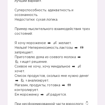
лучший вариант.
⠀
Суперспособность: адекватность и
осознанность.⠀
Недостатки: сухая логика.
⠀
Пример мыслительного взаимодействия трех
состояний:
⠀
Я хочу мороженое
желает.⠀
Нельзя! Непереносимость лактозы
запрещает.⠀
Приготовлю дома из соевого молока
‍♀️ищет решение.⠀
Соевое не хочу, хочу миндальное
хочет.⠀
Список продуктов, сколько мне нужно денег
‍♀️анализирует.⠀
Магазин, продукты, готовка
контролирует.⠀
Ем мороженку
радуется.
⠀
При несформированной части взрослого: