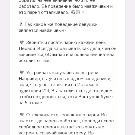
обратил на нее внимание, но это не
работало. Её поведение было навязчивым и
это парня отталкивало.
‍♂️
⠀
Так какое же поведение девушки
является навязчивым?
⠀
Звонить и писать парню каждый день.
Первой. Всегда. Спрашивать как дела, чем он
занимается, бОльшая или полная инициатива
исходит от вас.
⠀
Устраивать «случайные» встречи.
Например, вы учитесь в одном заведении и,
зная, что у него занятия на 2 этаже в
аудитории 214, Вы находитесь где-то рядом,
чтобы поздороваться, хотя Ваш урок будет
на 5 этаже.
⠀
Отслеживаете геолокацию парня. Вы
знаете, где парень работает, проводит свое
свободное время и пытаетесь опять же
устроить «случайную» встречу. Вы