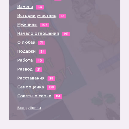
Измена
54
Истории участниц
12
💙
Мужчины
198
Начало отношений
141
О любви
71
Подарки
34
Работа
40
Развод
21
Расставания
28
Самооценка
138
Советы о семье
114
💙
Все рубрики