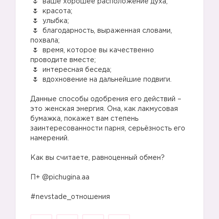
ваше хорошее расположение духа; ⠀
красота;⠀
улыбка; ⠀
благодарность, выраженная словами,
похвала; ⠀
время, которое вы качественно
проводите вместе; ⠀
интересная беседа; ⠀
вдохновение на дальнейшие подвиги.
⠀
Данные способы одобрения его действий –
это женская энергия. Она, как лакмусовая
бумажка, покажет вам степень
заинтересованности парня, серьёзность его
намерений.
⠀
Как вы считаете, равноценный обмен?
⠀
П+ @pichugina.aa
⠀
#nevstade_отношения