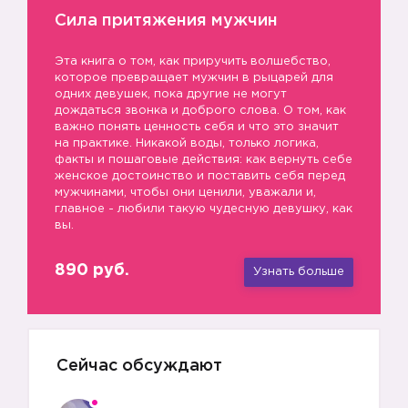
Сила притяжения мужчин
Эта книга о том, как приручить волшебство,
которое превращает мужчин в рыцарей для
одних девушек, пока другие не могут
дождаться звонка и доброго слова. О том, как
важно понять ценность себя и что это значит
на практике. Никакой воды, только логика,
факты и пошаговые действия: как вернуть себе
женское достоинство и поставить себя перед
мужчинами, чтобы они ценили, уважали и,
главное - любили такую чудесную девушку, как
вы.
890 руб.
Узнать больше
Сейчас обсуждают