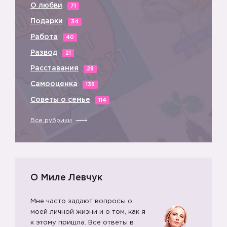
О любви
71
🤐
Подарки
34
Работа
40
Развод
21
Расставания
28
Самооценка
138
Советы о семье
114
Все рубрики
О Миле Левчук
Мне часто задают вопросы о
моей личной жизни и о том, как я
к этому пришла. Все ответы в