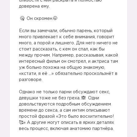
близости с ним раскрыта и полностью
доверена ему.
⠀
Он скромен.🤭
⠀
Если вы замечали, обычно парень, который
много привлекает к себе внимания, говорит
много, а порой и лишнего. Для него ничего не
стоит рассказать, с кем он спал, как бы
между прочим. Например, рассказывая, какой
интересный фильм он смотрел, и актриса там
уж больно похожа на общую знакомую,
«кстати, я её ...» обязательно проскользнёт в
разговоре.
⠀
Однако не только парни обсуждают секс,
девушки тоже не без греха.
Одни
довольствуются подробным обсуждением
времени до секса, а сам интим описывают
простой фразой «Это было восхитительно!
🥰» А другие могут описать в ярких деталях
весь процесс, включая анатомию партнёра.
⠀