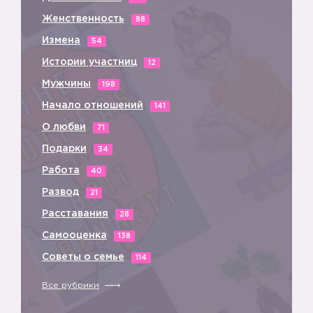
Женственность
88
Измена
54
Истории участниц
12
Мужчины
198
Начало отношений
141
О любви
71
Подарки
34
Работа
40
Развод
21
Расставания
28
Самооценка
138
Советы о семье
114
Все рубрики