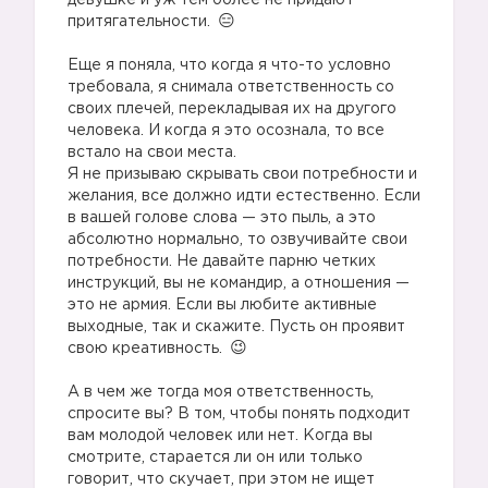
девушке и уж тем более не придают
притягательности.
⠀
Еще я поняла, что когда я что-то условно
требовала, я снимала ответственность со
своих плечей, перекладывая их на другого
человека. И когда я это осознала, то все
встало на свои места.
Я не призываю скрывать свои потребности и
желания, все должно идти естественно. Если
в вашей голове слова — это пыль, а это
абсолютно нормально, то озвучивайте свои
потребности. Не давайте парню четких
инструкций, вы не командир, а отношения —
это не армия. Если вы любите активные
выходные, так и скажите. Пусть он проявит
свою креативность.
⠀
А в чем же тогда моя ответственность,
спросите вы? В том, чтобы понять подходит
вам молодой человек или нет. Когда вы
смотрите, старается ли он или только
говорит, что скучает, при этом не ищет