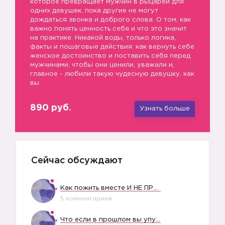
которое превращает мужчин в рыцарей для
одних девушек, пока другие не могут
дождаться звонка и доброго слова. О том, как
важно понять ценность себя и что это значит
на практике. Никакой воды, только логика,
факты и пошаговые действия: как вернуть себе
женское достоинство и поставить себя перед
мужчинами, чтобы они ценили, уважали и,
главное - любили такую чудесную девушку, как
вы.
890 руб.
Узнать больше
Сейчас обсуждают
Как пожить вместе И НЕ ПРОЛЕТЕТЬ СО СВАДЬБОЙ
5 комментариев
Что если в прошлом вы упустили свое счастье?