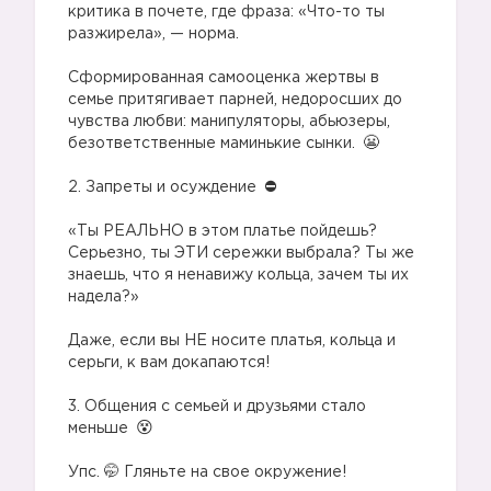
критика в почете, где фраза: «Что-то ты
разжирела», — норма.
⠀
Сформированная самооценка жертвы в
семье притягивает парней, недоросших до
чувства любви: манипуляторы, абьюзеры,
безответственные маминькие сынки.
⠀
2. Запреты и осуждение
⠀
«Ты РЕАЛЬНО в этом платье пойдешь?
Серьезно, ты ЭТИ сережки выбрала? Ты же
знаешь, что я ненавижу кольца, зачем ты их
надела?»
⠀
Даже, если вы НЕ носите платья, кольца и
серьги, к вам докапаются!
⠀
3. Общения с семьей и друзьями стало
меньше
⠀
Упс. 🤭 Гляньте на свое окружение!