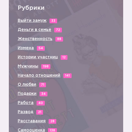
Рубрики
Выйти замуж
33
Деньги в семье
72
Женственность
88
Измена
54
Истории участниц
12
Мужчины
198
Начало отношений
141
О любви
71
Подарки
34
Работа
40
Развод
21
Расставания
28
Самооценка
138