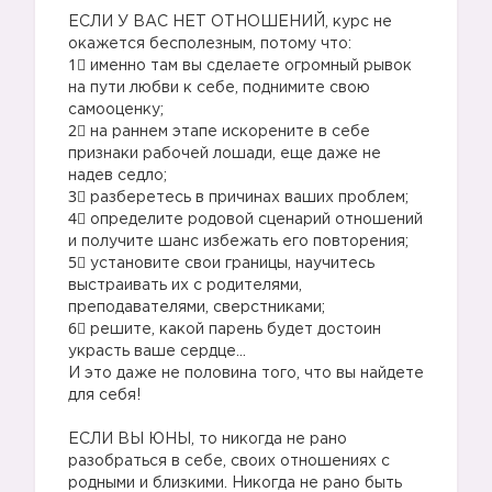
⠀
ЕСЛИ У ВАС НЕТ ОТНОШЕНИЙ, курс не
окажется бесполезным, потому что:
1⃣ именно там вы сделаете огромный рывок
на пути любви к себе, поднимите свою
самооценку;
2⃣ на раннем этапе искорените в себе
признаки рабочей лошади, еще даже не
надев седло;
3⃣ разберетесь в причинах ваших проблем;
4⃣ определите родовой сценарий отношений
и получите шанс избежать его повторения;
5⃣ установите свои границы, научитесь
выстраивать их с родителями,
преподавателями, сверстниками;
6⃣ решите, какой парень будет достоин
украсть ваше сердце…
И это даже не половина того, что вы найдете
для себя!
⠀
ЕСЛИ ВЫ ЮНЫ, то никогда не рано
разобраться в себе, своих отношениях с
родными и близкими. Никогда не рано быть