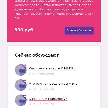
факты и пошаговые действия: как вернуть себе
женское достоинство и поставить себя перед
мужчинами, чтобы они ценили, уважали и,
главное - любили такую чудесную девушку, как
вы.
890 руб.
Узнать больше
Сейчас обсуждают
Как пожить вместе И НЕ ПРОЛЕТЕТЬ СО СВАДЬБОЙ
5 комментариев
Что если в прошлом вы упустили свое счастье?
6 комментариев
К Миле или психологу?
3 комментариев