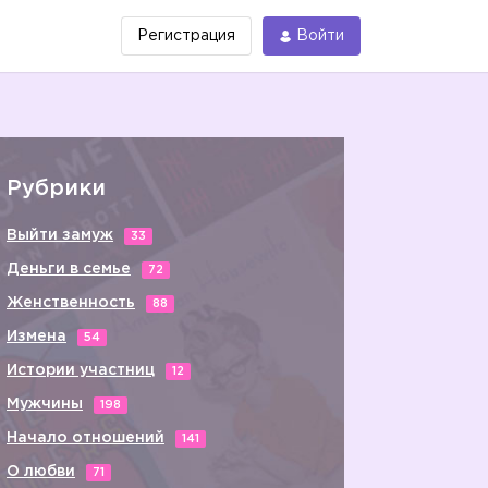
Регистрация
Войти
Рубрики
Выйти замуж
33
Деньги в семье
72
Женственность
88
Измена
54
Истории участниц
12
Мужчины
198
Начало отношений
141
О любви
71