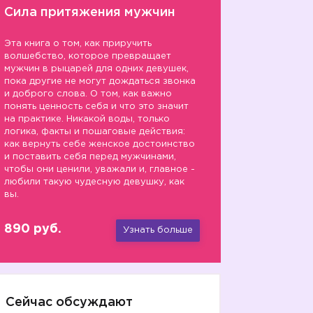
Сила притяжения мужчин
Эта книга о том, как приручить
волшебство, которое превращает
мужчин в рыцарей для одних девушек,
пока другие не могут дождаться звонка
и доброго слова. О том, как важно
понять ценность себя и что это значит
на практике. Никакой воды, только
логика, факты и пошаговые действия:
как вернуть себе женское достоинство
и поставить себя перед мужчинами,
чтобы они ценили, уважали и, главное -
любили такую чудесную девушку, как
вы.
890 руб.
Узнать больше
Сейчас обсуждают