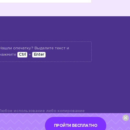
Нашли опечатку? Выделите текст и
нажмите
Ctrl
+
Enter
Любое использование либо копирование
териалов сайта, элементов дизайна и
шь с разрешения правообладателя и
ПРОЙТИ БЕСПЛАТНО