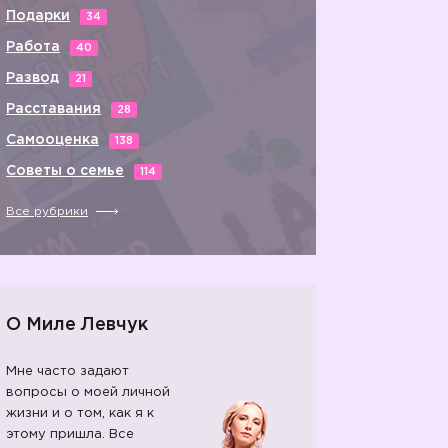
Подарки
34
Работа
40
Развод
21
Расставания
28
Самооценка
138
Советы о семье
114
Все рубрики
О Миле Левчук
Мне часто задают
вопросы о моей личной
жизни и о том, как я к
этому пришла. Все