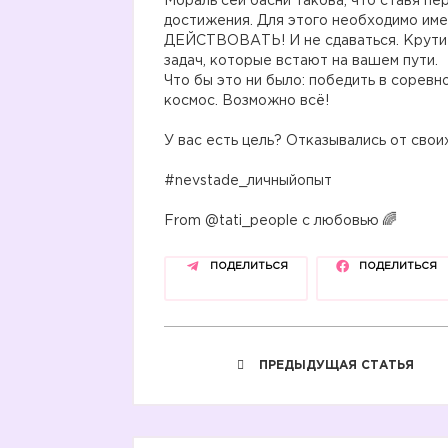
Мораль сей басни такова, что ставя пе
достижения. Для этого необходимо имет
ДЕЙСТВОВАТЬ! И не сдаваться. Крутит
задач, которые встают на вашем пути.
Что бы это ни было: победить в соревн
космос. Возможно всё!
У вас есть цель? Отказывались от сво
#nevstade_личныйопыт
From @tati_people с любовью
ПОДЕЛИТЬСЯ
ПОДЕЛИТЬСЯ
ПРЕДЫДУЩАЯ СТАТЬЯ