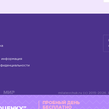
ка
 информация
нфиденциальности
milalevchuk.ru (c) 2015-2026.
материалов или подборки ма
ПРОБНЫЙ ДЕНЬ
оформления допускается ли
4784701701072
БЕСПЛАТНО
ОЦЕНКУ"