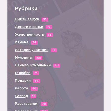
Рубрики
Выйти замуж
33
Деньги в семье
72
Женственность
88
Измена
54
Истории участниц
12
☑️
Мужчины
198
Начало отношений
141
О любви
71
Подарки
34
Работа
40
Развод
21
Расставания
28