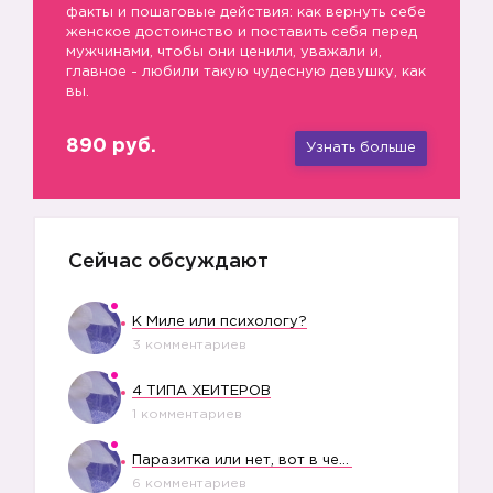
☑️
факты и пошаговые действия: как вернуть себе
женское достоинство и поставить себя перед
мужчинами, чтобы они ценили, уважали и,
главное - любили такую чудесную девушку, как
вы.
890 руб.
Узнать больше
Сейчас обсуждают
К Миле или психологу?
3 комментариев
4 ТИПА ХЕЙТЕРОВ
1 комментариев
Паразитка или нет, вот в чем вопрос?
6 комментариев