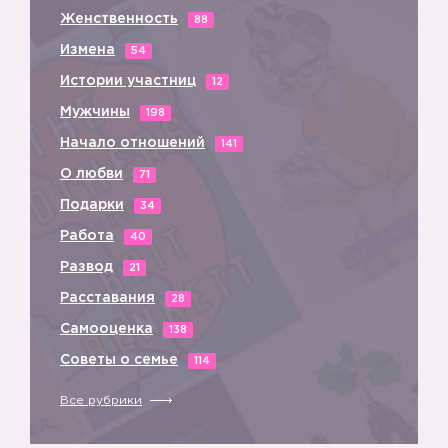
Женственность
88
Измена
54
🙋
Истории участниц
12
Мужчины
198
Начало отношений
141
О любви
71
Подарки
34
Работа
40
Развод
21
Расставания
28
Самооценка
138
Советы о семье
114
Все рубрики