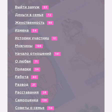
Выйти замуж
33
Деньги в семье
72
Женственность
88
Измена
54
Истории участниц
12
Мужчины
198
Начало отношений
141
О любви
71
Подарки
34
Работа
40
Развод
21
Расставания
28
Самооценка
138
Советы о семье
114