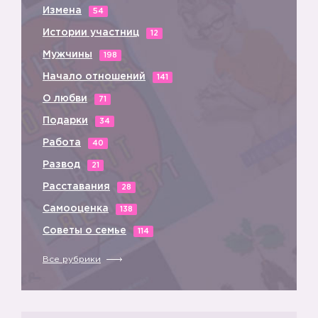
Измена
54
Истории участниц
12
Мужчины
198
Начало отношений
141
О любви
71
Подарки
34
Работа
40
Развод
21
Расставания
28
📌
Самооценка
138
Советы о семье
114
Все рубрики