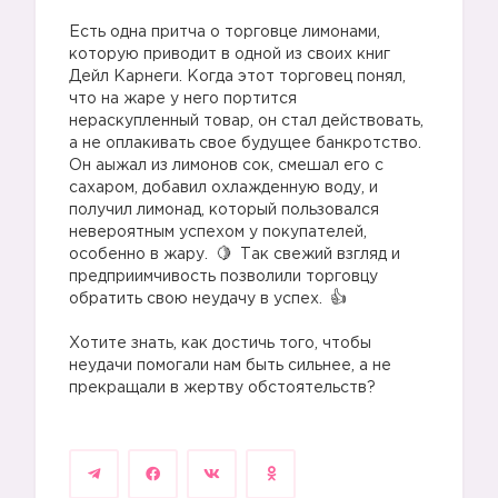
⠀
Есть одна притча о торговце лимонами,
которую приводит в одной из своих книг
Дейл Карнеги. Когда этот торговец понял,
что на жаре у него портится
нераскупленный товар, он стал действовать,
а не оплакивать свое будущее банкротство.
Он аыжал из лимонов сок, смешал его с
сахаром, добавил охлажденную воду, и
получил лимонад, который пользовался
невероятным успехом у покупателей,
особенно в жару.
Так свежий взгляд и
предприимчивость позволили торговцу
обратить свою неудачу в успех.
⠀
Хотите знать, как достичь того, чтобы
неудачи помогали нам быть сильнее, а не
прекращали в жертву обстоятельств?
⠀