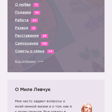
О любви
71
Подарки
34
Работа
40
Развод
21
Расставания
28
Самооценка
138
Советы о семье
114
Все рубрики
О Миле Левчук
Мне часто задают вопросы о
моей личной жизни и о том, как я
к этому пришла. Все ответы в