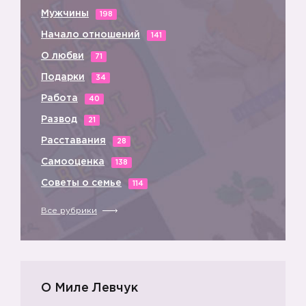
Мужчины
198
Начало отношений
141
О любви
71
Подарки
34
1️⃣
Работа
40
Развод
21
Расставания
28
Самооценка
138
Советы о семье
114
Все рубрики
О Миле Левчук