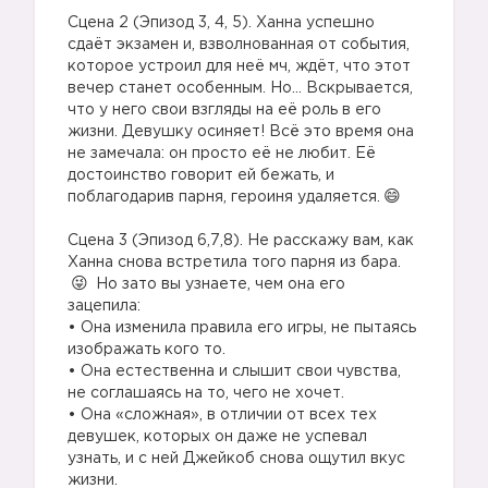
⠀
Сцена 2 (Эпизод 3, 4, 5). Ханна успешно
сдаёт экзамен и, взволнованная от события,
которое устроил для неё мч, ждёт, что этот
вечер станет особенным. Но… Вскрывается,
что у него свои взгляды на её роль в его
жизни. Девушку осиняет! Всё это время она
не замечала: он просто её не любит. Её
достоинство говорит ей бежать, и
поблагодарив парня, героиня удаляется.
⠀
Сцена 3 (Эпизод 6,7,8). Не расскажу вам, как
Ханна снова встретила того парня из бара.
Но зато вы узнаете, чем она его
зацепила:⠀
• Она изменила правила его игры, не пытаясь
изображать кого то. ⠀
• Она естественна и слышит свои чувства,
не соглашаясь на то, чего не хочет.⠀
• Она «сложная», в отличии от всех тех
девушек, которых он даже не успевал
узнать, и с ней Джейкоб снова ощутил вкус
жизни.