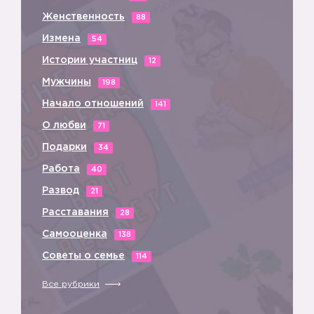
Женственность
88
Измена
54
Истории участниц
12
Мужчины
198
Начало отношений
141
О любви
71
Подарки
34
Работа
40
Развод
21
Расставания
28
Самооценка
138
Советы о семье
114
Все рубрики