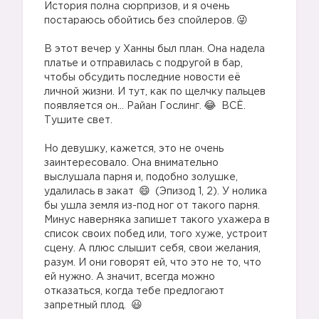
История полна сюрпризов, и я очень
постараюсь обойтись без спойлеров.
⠀
⠀
В этот вечер у Ханны был план. Она надела
платье и отправилась с подругой в бар,
чтобы обсудить последние новости её
личной жизни. И тут, как по щелчку пальцев
появляется он… Райан Гослинг.
ВСЁ.
Тушите свет.
⠀
Но девушку, кажется, это не очень
заинтересовало. Она внимательно
выслушала парня и, подобно золушке,
удалилась в закат
(Эпизод 1, 2). У нолика
бы ушла земля из-под ног от такого парня.
Минус наверняка запишет такого ухажера в
список своих побед или, того хуже, устроит
сцену. А плюс слышит себя, свои желания,
разум. И они говорят ей, что это не то, что
ей нужно. А значит, всегда можно
отказаться, когда тебе предлогают
запретный плод.