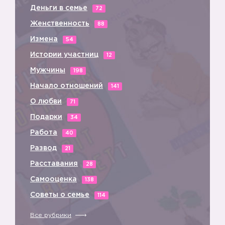
Деньги в семье
72
Женственность
88
Измена
54
Истории участниц
12
📚
Мужчины
198
Начало отношений
141
О любви
71
Подарки
34
Работа
40
Развод
21
Расставания
28
Самооценка
138
Советы о семье
114
Все рубрики