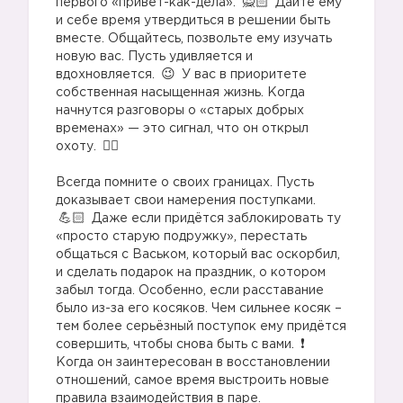
первого «привет-как-дела».
Дайте ему
и себе время утвердиться в решении быть
вместе. Общайтесь, позвольте ему изучать
новую вас. Пусть удивляется и
вдохновляется.
У вас в приоритете
собственная насыщенная жизнь. Когда
начнутся разговоры о «старых добрых
временах» — это сигнал, что он открыл
охоту.
⠀
Всегда помните о своих границах. Пусть
⛔️
доказывает свои намерения поступками.
Даже если придётся заблокировать ту
«просто старую подружку», перестать
общаться с Васьком, который вас оскорбил,
и сделать подарок на праздник, о котором
забыл тогда. Особенно, если расставание
было из-за его косяков. Чем сильнее косяк –
тем более серьёзный поступок ему придётся
совершить, чтобы снова быть с вами.
Когда он заинтересован в восстановлении
отношений, самое время выстроить новые
правила взаимодействия в паре.