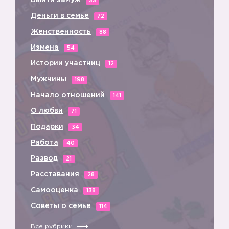
Выйти замуж
33
Деньги в семье
72
Женственность
88
Измена
54
Истории участниц
12
Мужчины
198
Начало отношений
141
О любви
71
Подарки
34
Работа
40
Развод
21
Расставания
28
Самооценка
138
Советы о семье
114
Все рубрики