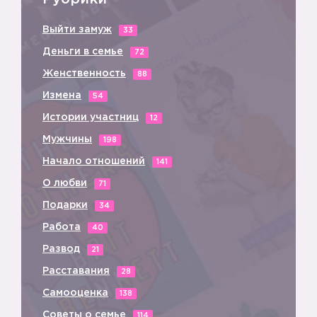
Выйти замуж
33
Деньги в семье
72
Женственность
88
Измена
54
Истории участниц
12
Мужчины
198
Начало отношений
141
О любви
71
Подарки
34
Работа
40
Развод
21
Расставания
28
Самооценка
138
Советы о семье
114