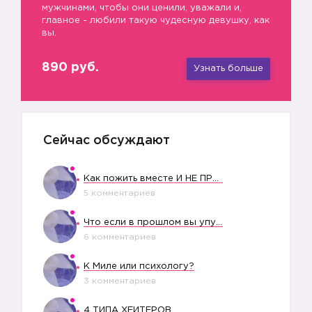
мужчинами, чтобы они ценили, уважали и,
главное - любили такую чудесную девушку, как
вы.
890 руб.
Узнать больше
Сейчас обсуждают
Как пожить вместе И НЕ ПРОЛЕТЕТЬ СО СВАДЬБОЙ
5 комментариев
Что если в прошлом вы упустили свое счастье?
6 комментариев
К Миле или психологу?
3 комментариев
4 ТИПА ХЕЙТЕРОВ