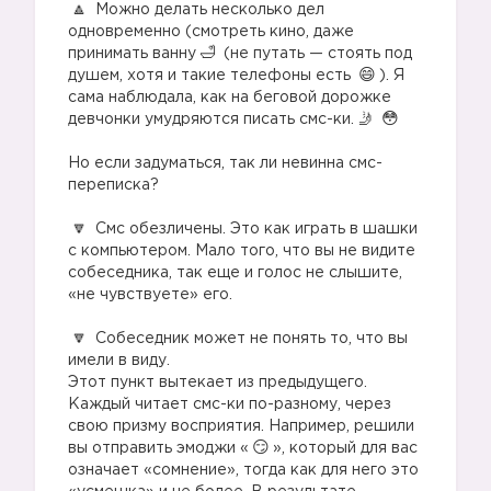
Можно делать несколько дел
одновременно (смотреть кино, даже
принимать ванну
(не путать — стоять под
душем, хотя и такие телефоны есть
). Я
сама наблюдала, как на беговой дорожке
девчонки умудряются писать смс-ки. 🤳
⠀
Но если задуматься, так ли невинна смс-
переписка?
⠀
Смс обезличены. Это как играть в шашки
с компьютером. Мало того, что вы не видите
собеседника, так еще и голос не слышите,
«не чувствуете» его.
⠀
Собеседник может не понять то, что вы
имели в виду.
Этот пункт вытекает из предыдущего.
Каждый читает смс-ки по-разному, через
свою призму восприятия. Например, решили
вы отправить эмоджи «
», который для вас
означает «сомнение», тогда как для него это