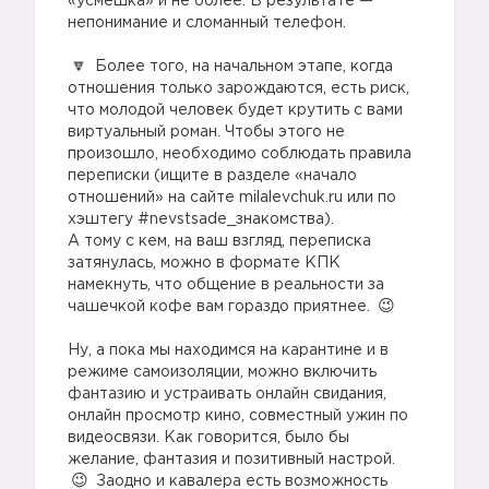
«усмешка» и не более. В результате —
непонимание и сломанный телефон.
⠀
Более того, на начальном этапе, когда
отношения только зарождаются, есть риск,
что молодой человек будет крутить с вами
виртуальный роман. Чтобы этого не
произошло, необходимо соблюдать правила
переписки (ищите в разделе «начало
отношений» на сайте milalevchuk.ru или по
хэштегу #nevstsade_знакомства).
А тому с кем, на ваш взгляд, переписка
затянулась, можно в формате КПК
намекнуть, что общение в реальности за
чашечкой кофе вам гораздо приятнее.
⠀
Ну, а пока мы находимся на карантине и в
режиме самоизоляции, можно включить
🔼
фантазию и устраивать онлайн свидания,
онлайн просмотр кино, совместный ужин по
видеосвязи. Как говорится, было бы
желание, фантазия и позитивный настрой.
Заодно и кавалера есть возможность