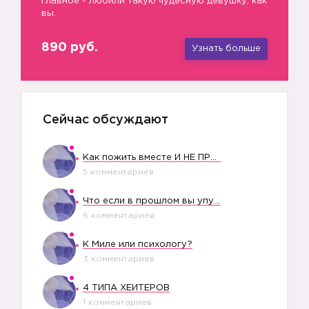
главное - любили такую чудесную девушку, как
вы.
890 руб.
Узнать больше
Сейчас обсуждают
Как пожить вместе И НЕ ПРОЛЕТЕТЬ СО СВАДЬБОЙ
5 комментариев
Что если в прошлом вы упустили свое счастье?
6 комментариев
К Миле или психологу?
3 комментариев
😉
4 ТИПА ХЕЙТЕРОВ
1 комментариев