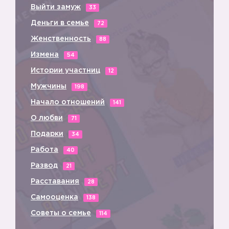
Выйти замуж
33
Деньги в семье
72
Женственность
88
Измена
54
Истории участниц
12
Мужчины
198
Начало отношений
141
О любви
71
Подарки
34
Работа
40
Развод
21
Расставания
28
Самооценка
138
Советы о семье
114