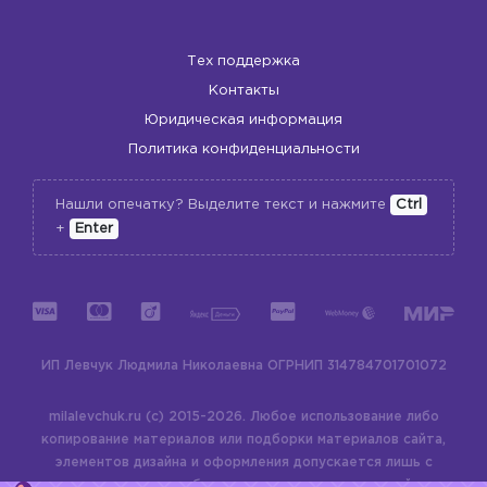
Тех поддержка
Контакты
Юридическая информация
Политика конфиденциальности
Нашли опечатку? Выделите текст и нажмите
Ctrl
+
Enter
ИП Левчук Людмила Николаевна
ОГРНИП 314784701701072
milalevchuk.ru (c) 2015-2026.
Любое использование либо
копирование материалов или подборки материалов сайта,
элементов дизайна и оформления допускается лишь с
разрешения правообладателя и только со ссылкой на