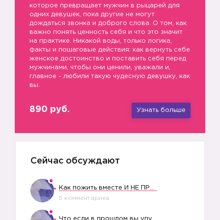
которое превращает мужчин в рыцарей для
одних девушек, пока другие не могут
дождаться звонка и доброго слова. О том, как
важно понять ценность себя и что это значит
на практике. Никакой воды, только логика,
факты и пошаговые действия: как вернуть себе
женское достоинство и поставить себя перед
мужчинами, чтобы они ценили, уважали и,
❗️
главное - любили такую чудесную девушку, как
вы.
890 руб.
Узнать больше
Сейчас обсуждают
Как пожить вместе И НЕ ПРОЛЕТЕТЬ СО СВАДЬБОЙ
5 комментариев
Что если в прошлом вы упустили свое счастье?