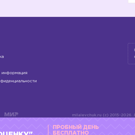
ка
 информация
нфиденциальности
milalevchuk.ru (c) 2015-2026.
материалов или подборки ма
ПРОБНЫЙ ДЕНЬ
оформления допускается ли
4784701701072
БЕСПЛАТНО
ОЦЕНКУ"