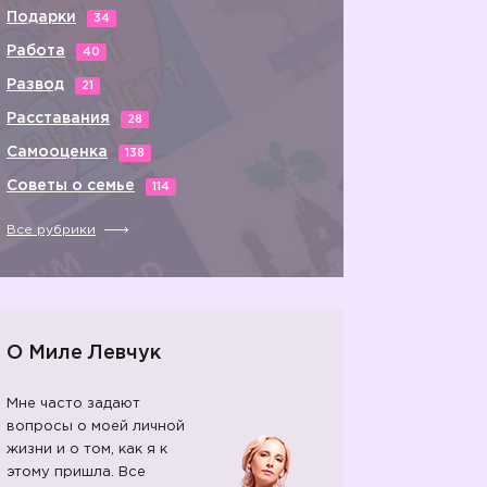
Подарки
34
Работа
40
Развод
21
Расставания
28
Самооценка
138
Советы о семье
114
Все рубрики
О Миле Левчук
Мне часто задают
вопросы о моей личной
жизни и о том, как я к
этому пришла. Все