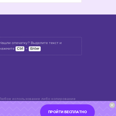
Нашли опечатку? Выделите текст и
нажмите
Ctrl
+
Enter
Любое использование либо копирование
териалов сайта, элементов дизайна и
шь с разрешения правообладателя и
ПРОЙТИ БЕСПЛАТНО