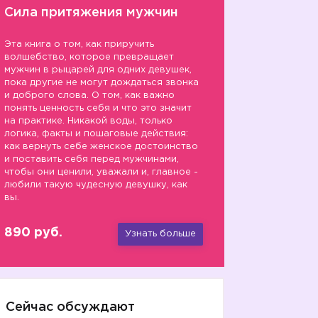
Сила притяжения мужчин
Эта книга о том, как приручить
волшебство, которое превращает
мужчин в рыцарей для одних девушек,
пока другие не могут дождаться звонка
и доброго слова. О том, как важно
понять ценность себя и что это значит
на практике. Никакой воды, только
логика, факты и пошаговые действия:
как вернуть себе женское достоинство
и поставить себя перед мужчинами,
чтобы они ценили, уважали и, главное -
любили такую чудесную девушку, как
вы.
890 руб.
Узнать больше
Сейчас обсуждают