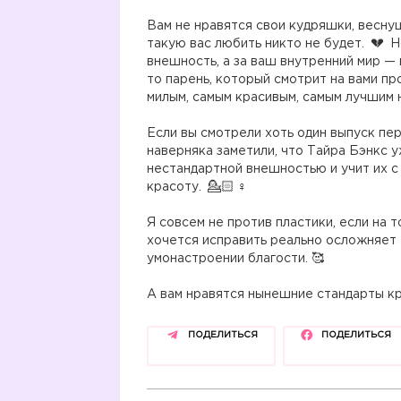
⠀
Вам не нравятся свои кудряшки, веснуш
такую вас любить никто не будет.
Но
внешность, а за ваш внутренний мир — в
то парень, который смотрит на вами п
милым, самым красивым, самым лучшим 
⠀
Если вы смотрели хоть один выпуск пе
наверняка заметили, что Тайра Бэнкс 
нестандартной внешностью и учит их 
красоту.
‍♀
⠀
Я совсем не против пластики, если на то
хочется исправить реально осложняет ж
умонастроении благости. 🥰
⠀
А вам нравятся нынешние стандарты кр
ПОДЕЛИТЬСЯ
ПОДЕЛИТЬСЯ