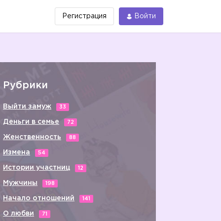
Регистрация
Войти
Рубрики
Выйти замуж
33
Деньги в семье
72
Женственность
88
Измена
54
Истории участниц
12
Мужчины
198
Начало отношений
141
О любви
71