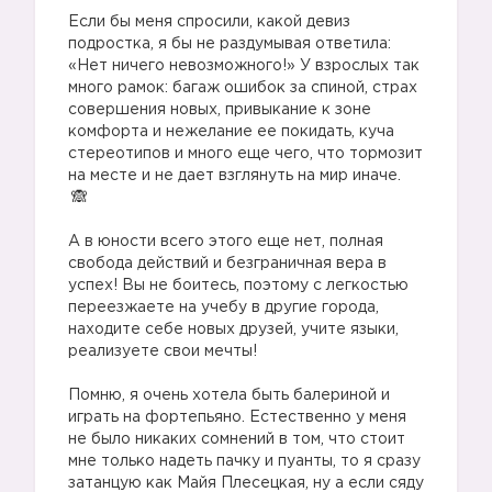
⠀
Если бы меня спросили, какой девиз
подростка, я бы не раздумывая ответила:
«Нет ничего невозможного!» У взрослых так
много рамок: багаж ошибок за спиной, страх
совершения новых, привыкание к зоне
комфорта и нежелание ее покидать, куча
стереотипов и много еще чего, что тормозит
на месте и не дает взглянуть на мир иначе.
⠀
А в юности всего этого еще нет, полная
свобода действий и безграничная вера в
успех! Вы не боитесь, поэтому с легкостью
переезжаете на учебу в другие города,
находите себе новых друзей, учите языки,
реализуете свои мечты!
⠀
Помню, я очень хотела быть балериной и
играть на фортепьяно. Естественно у меня
не было никаких сомнений в том, что стоит
мне только надеть пачку и пуанты, то я сразу
затанцую как Майя Плесецкая, ну а если сяду