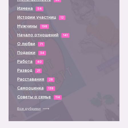
88
Измена
54
Истории участниц
12
Мужчины
198
Начало отношений
141
О любви
71
Подарки
34
Работа
40
Развод
21
Расставания
28
Самооценка
138
Советы о семье
114
Все рубрики
⭐️