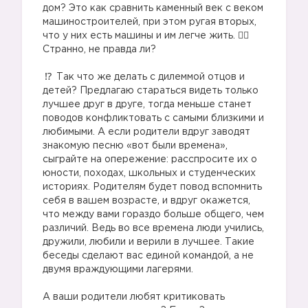
дом? Это как сравнить каменный век с веком
машиностроителей, при этом ругая вторых,
что у них есть машины и им легче жить. 🤦‍♀️
Странно, не правда ли?
⠀
Так что же делать с дилеммой отцов и
детей? Предлагаю стараться видеть только
лучшее друг в друге, тогда меньше станет
поводов конфликтовать с самыми близкими и
любимыми. А если родители вдруг заводят
знакомую песню «вот были времена»,
сыграйте на опережение: расспросите их о
юности, походах, школьных и студенческих
историях. Родителям будет повод вспомнить
себя в вашем возрасте, и вдруг окажется,
что между вами гораздо больше общего, чем
различий. Ведь во все времена люди учились,
дружили, любили и верили в лучшее. Такие
беседы сделают вас единой командой, а не
двумя враждующими лагерями.
⠀
А ваши родители любят критиковать