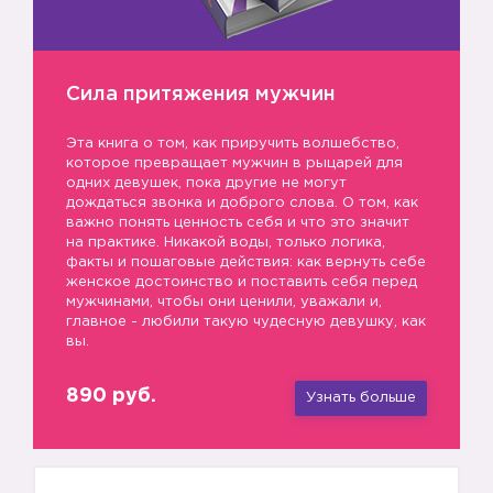
Сила притяжения мужчин
Эта книга о том, как приручить волшебство,
которое превращает мужчин в рыцарей для
одних девушек, пока другие не могут
дождаться звонка и доброго слова. О том, как
важно понять ценность себя и что это значит
на практике. Никакой воды, только логика,
факты и пошаговые действия: как вернуть себе
женское достоинство и поставить себя перед
мужчинами, чтобы они ценили, уважали и,
главное - любили такую чудесную девушку, как
вы.
890 руб.
Узнать больше