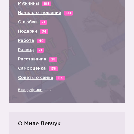
Мужчины
198
Начало отношений
141
О любви
71
Подарки
34
Работа
40
Развод
21
Расставания
28
Самооценка
138
Советы о семье
114
Все рубрики
О Миле Левчук