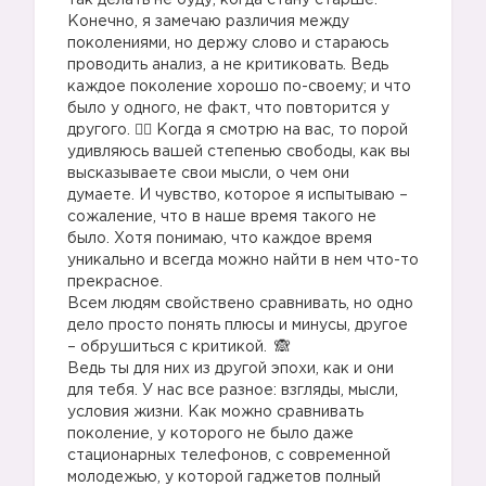
так делать не буду, когда стану старше.
Конечно, я замечаю различия между
поколениями, но держу слово и стараюсь
проводить анализ, а не критиковать. Ведь
каждое поколение хорошо по-своему; и что
было у одного, не факт, что повторится у
другого. 🤷‍♀️ Когда я смотрю на вас, то порой
удивляюсь вашей степенью свободы, как вы
высказываете свои мысли, о чем они
думаете. И чувство, которое я испытываю –
сожаление, что в наше время такого не
было. Хотя понимаю, что каждое время
уникально и всегда можно найти в нем что-то
прекрасное. ⠀
Всем людям свойствено сравнивать, но одно
дело просто понять плюсы и минусы, другое
– обрушиться с критикой.
⠀
Ведь ты для них из другой эпохи, как и они
для тебя. У нас все разное: взгляды, мысли,
условия жизни. Как можно сравнивать
поколение, у которого не было даже
стационарных телефонов, с современной
молодежью, у которой гаджетов полный