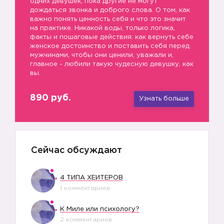
одних девушек, пока другие не могут
дождаться звонка и доброго слова. О том, как
важно понять ценность себя и что это значит
на практике. Никакой воды, только логика,
факты и пошаговые действия: как вернуть себе
женское достоинство и поставить себя перед
мужчинами, чтобы они ценили, уважали и,
главное - любили такую чудесную девушку, как
вы.
890 руб.
Узнать больше
Сейчас обсуждают
4 ТИПА ХЕЙТЕРОВ
1 комментариев
К Миле или психологу?
2 комментариев