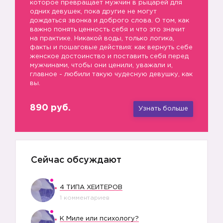
которое превращает мужчин в рыцарей для
одних девушек, пока другие не могут
дождаться звонка и доброго слова. О том, как
важно понять ценность себя и что это значит
на практике. Никакой воды, только логика,
факты и пошаговые действия: как вернуть себе
женское достоинство и поставить себя перед
мужчинами, чтобы они ценили, уважали и,
главное - любили такую чудесную девушку, как
вы.
890 руб.
Узнать больше
Сейчас обсуждают
4 ТИПА ХЕЙТЕРОВ
1 комментариев
К Миле или психологу?