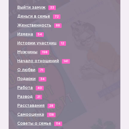
Выйти замуж
33
Деньги в семье
72
Женственность
88
Измена
54
❤️
Истории участниц
12
Мужчины
198
Начало отношений
141
О любви
71
Подарки
34
Работа
40
Развод
21
Расставания
28
Самооценка
❤️
138
Советы о семье
114