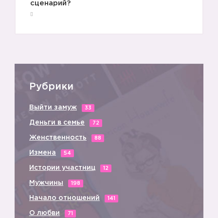
сценарий?
Рубрики
🤗
Выйти замуж
33
Деньги в семье
72
Женственность
88
Измена
54
🔝
Истории участниц
12
Мужчины
198
Начало отношений
141
О любви
71