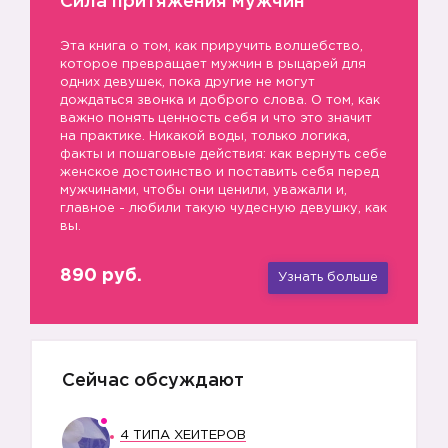
Сила притяжения мужчин
Эта книга о том, как приручить волшебство,
которое превращает мужчин в рыцарей для
одних девушек, пока другие не могут
дождаться звонка и доброго слова. О том, как
важно понять ценность себя и что это значит
на практике. Никакой воды, только логика,
факты и пошаговые действия: как вернуть себе
женское достоинство и поставить себя перед
мужчинами, чтобы они ценили, уважали и,
главное - любили такую чудесную девушку, как
вы.
890 руб.
Узнать больше
Сейчас обсуждают
4 ТИПА ХЕЙТЕРОВ