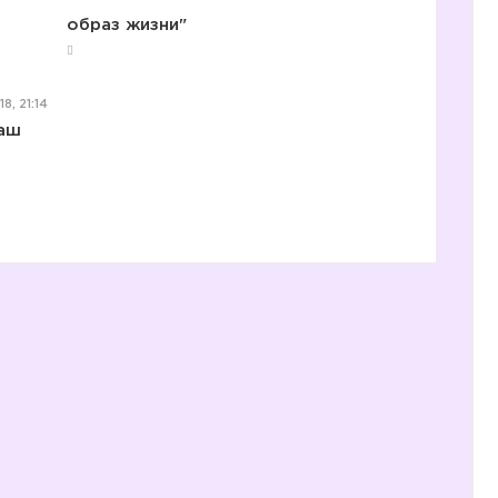
образ жизни"
3️⃣
8, 21:14
наш
4️⃣