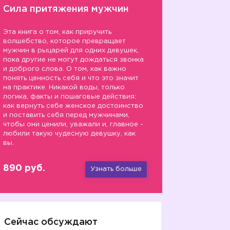
Сила притяжения мужчин
Эта книга о том, как приручить
волшебство, которое превращает
мужчин в рыцарей для одних девушек,
пока другие не могут дождаться звонка
и доброго слова. О том, как важно
понять ценность себя и что это значит
на практике. Никакой воды, только
логика, факты и пошаговые действия:
как вернуть себе женское достоинство
и поставить себя перед мужчинами,
чтобы они ценили, уважали и, главное -
любили такую чудесную девушку, как
вы.
890 руб.
Узнать больше
Сейчас обсуждают