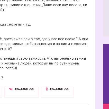
ы не развиваетесь вместе, появляются плохие
треть такие отношения. Даже если вам весело, ни
ёт.
ши секреты и т.д.
, расскажет вам о том, где у вас все плохо? А она
одежде, жилье, любимых вещах и ваших интересах.
ам это?
❤️
вствуешь и свою важность. Что вы реально важны
 и жизнь на людей, которым вы по сути нужны
ебностей!
ь?
1️⃣
ПОДЕЛИТЬСЯ
ПОДЕЛИТЬСЯ