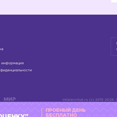
5️⃣
ка
 информация
нфиденциальности
milalevchuk.ru (c) 2015-2026.
6️⃣
материалов или подборки ма
ПРОБНЫЙ ДЕНЬ
оформления допускается ли
4784701701072
БЕСПЛАТНО
ОЦЕНКУ"