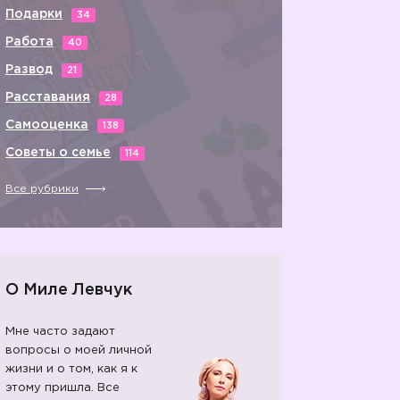
Подарки
34
Работа
40
Развод
21
Расставания
28
Самооценка
138
Советы о семье
114
Все рубрики
О Миле Левчук
Мне часто задают
вопросы о моей личной
жизни и о том, как я к
этому пришла. Все