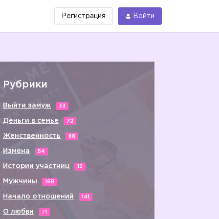
Регистрация
Войти
Рубрики
Выйти замуж
33
Деньги в семье
72
Женственность
88
Измена
54
Истории участниц
12
Мужчины
198
Начало отношений
141
О любви
71