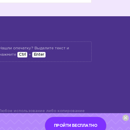
Нашли опечатку? Выделите текст и
нажмите
Ctrl
+
Enter
Любое использование либо копирование
териалов сайта, элементов дизайна и
шь с разрешения правообладателя и
ПРОЙТИ БЕСПЛАТНО