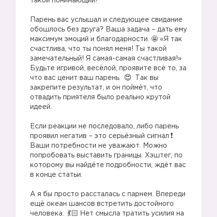
такой понимающий!
⠀
Парень вас услышал и следующее свидание
обошлось без друга? Ваша задача – дать ему
максимум эмоций и благодарности. 🤩 «Я так
счастлива, что ты понял меня! Ты такой
замечательный! Я самая-самая счастливая!»
Будьте игривой, весёлой, проявите всё то, за
что вас ценит ваш парень.
Так вы
закрепите результат, и он поймёт, что
отвадить приятеля было реально крутой
идеей.
⠀
Если реакции не последовало, либо парень
проявил негатив – это серьёзный сигнал
Ваши потребности не уважают. Можно
попробовать выставить границы. Хэштег, по
которому вы найдёте подробности, ждёт вас
в конце статьи.
⠀
А я бы просто рассталась с парнем. Впереди
ещё океан шансов встретить достойного
человека.
Нет смысла тратить усилия на