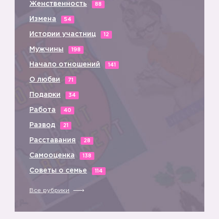
Женственность
88
Измена
54
Истории участниц
12
Мужчины
198
Начало отношений
141
О любви
71
Подарки
34
Работа
40
Развод
21
Расставания
28
Самооценка
138
Советы о семье
114
Все рубрики