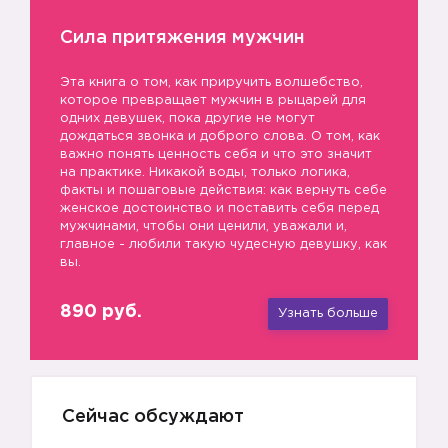
Сила притяжения мужчин
Эта книга о том, как приручить волшебство,
которое превращает мужчин в рыцарей для
одних девушек, пока другие не могут
дождаться звонка и доброго слова. О том, как
важно понять ценность себя и что это значит
на практике. Никакой воды, только логика,
факты и пошаговые действия: как вернуть себе
женское достоинство и поставить себя перед
мужчинами, чтобы они ценили, уважали и,
главное - любили такую чудесную девушку, как
вы.
890 руб.
Узнать больше
Сейчас обсуждают