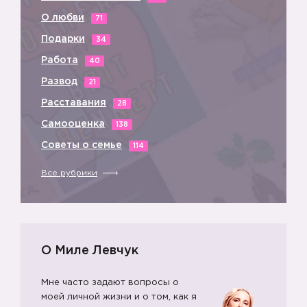
💖
О любви
71
Подарки
34
Работа
40
Развод
21
💖
Расставания
28
Самооценка
138
Советы о семье
114
Все рубрики
💖
О Миле Левчук
Мне часто задают вопросы о
моей личной жизни и о том, как я