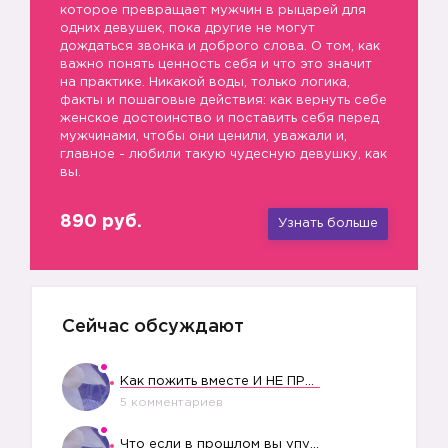
которое превращает мужчин в рыцарей для
одних девушек, пока другие не могут
дождаться звонка и доброго слова. О том, как
важно понять ценность себя и что это значит
на практике. Никакой воды, только логика,
факты и пошаговые действия: как вернуть себе
женское достоинство и поставить себя перед
мужчинами, чтобы они ценили, уважали и,
главное - любили такую чудесную девушку, как
вы.
890 руб.
Узнать больше
Сейчас обсуждают
Как пожить вместе И НЕ ПРОЛЕТЕТЬ СО СВАДЬБОЙ
5 комментариев
Что если в прошлом вы упустили свое счастье?