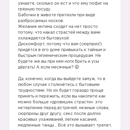
узнаете, сколько он ест и что ему пофиг на
грязную посуду.
Бабочки в животе притихли при виде
разбросанных носков.
Желание интима сходит на нет просто
потому, что накал страстей между вами
охлаждается бытовухой.
Дискомфорт, потому что вам (сюрприз!)
придётся в его доме привыкать к тайным и
быстрым гигиеническим процедурам. Не
будете же вы при нем ноги брить и усы
дёргать! А если месячные?
Да, конечно, когда вы выйдете замуж, то в
любом случае столкнётесь с бытовыми
трудностями. Но их будет гораздо проще
принять и пережить, если вы накопите как
можно больше «дровишек страсти»: это
нетерпение перед встречей, нежные слова,
сюрпризы друг другу, секс после долгих
красивых ухаживаний, легкие касания,
медленные танцы… Всё это вызывает трепет,