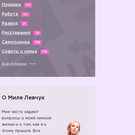
Подарки
34
Работа
40
Развод
21
Расставания
28
Самооценка
138
Советы о семье
114
Все рубрики
О Миле Левчук
Мне часто задают
вопросы о моей личной
жизни и о том, как я к
этому пришла. Все