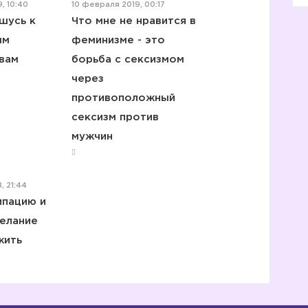
, 10:40
10 февраля 2019, 00:17
шусь к
Что мне не нравится в
ым
феминизме - это
вам
борьба с сексизмом
через
противоположный
сексизм против
мужчин
, 21:44
ипацию и
елание
жить