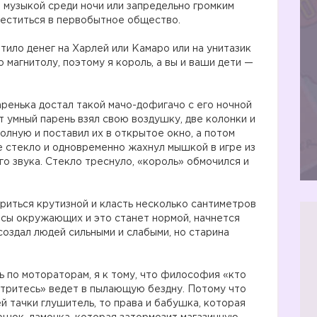
й музыкой среди ночи или запредельно громким
меститься в первобытное общество.
атило денег на Харлей или Камаро или на унитазик
 магнитолу, поэтому я король, а вы и ваши дети —
ренька достал такой мачо-дофигачо с его ночной
т умный парень взял свою воздушку, две колонки и
полную и поставил их в открытое окно, а потом
 стекло и одновременно жахнул мышкой в игре из
о звука. Стекло треснуло, «король» обмочился и
ериться крутизной и класть несколько сантиметров
есы окружающих и это станет нормой, начнется
 создал людей сильными и слабыми, но старина
ть по мотораторам, я к тому, что философия «кто
 утритесь» ведет в пылающую бездну. Потому что
й тачки глушитель, то права и бабушка, которая