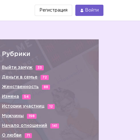
Регистрация
Войти
Рубрики
Выйти замуж
33
Деньги в семье
72
Женственность
88
Измена
54
Истории участниц
12
Мужчины
198
Начало отношений
141
О любви
71