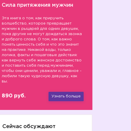
Сила притяжения мужчин
Эта книга о том, как приручить
волшебство, которое превращает
мужчин в рыцарей для одних девушек,
пока другие не могут дождаться звонка
и доброго слова. О том, как важно
понять ценность себя и что это значит
на практике. Никакой воды, только
логика, факты и пошаговые действия:
как вернуть себе женское достоинство
и поставить себя перед мужчинами,
чтобы они ценили, уважали и, главное -
любили такую чудесную девушку, как
вы.
890 руб.
Узнать больше
Сейчас обсуждают