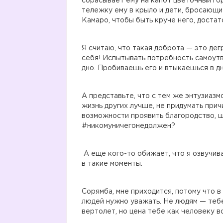
сбрасывает ему на капот цветочный го
тележку ему в крыло и дети, бросающие
Камаро, чтобы быть круче него, достат
Я считаю, что такая доброта — это де
себя! Испытывать потребность самоутв
дно. Пробиваешь его и втыкаешься в д
А представьте, что с тем же энтузиазм
жизнь других лучше, не придумать причи
возможности проявить благородство, ще
#никомуничегонедолжен?
А еще кого-то обижает, что я озвучив
в такие моменты.
Сорямба, мне приходится, потому что в
людей нужно уважать. Не людям — тебе
вертолет, но цена тебе как человеку в