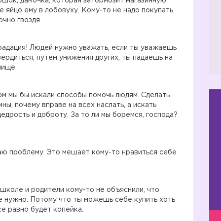
ршок, дамочка, которая затормозит магазинную
 яйцо ему в лобовуху. Кому-то не надо покупать
очно гвоздя.
градация! Людей нужно уважать, если ты уважаешь
ердиться, путем унижения других, ты падаешь на
нище.
ом мы бы искали способы помочь людям. Сделать
ны, почему вправе на всех наслать, а искать
дрость и доброту. За то ли мы боремся, господа?
аю проблему. Это мешает кому-то нравиться себе
 школе и родители кому-то не объяснили, что
 нужно. Потому что ты можешь себе купить хоть
се равно будет копейка.