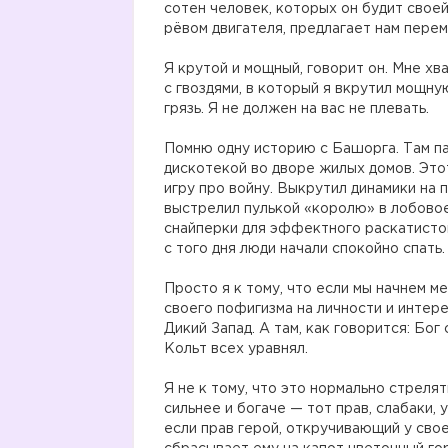
сотен человек, которых он будит свое
рёвом двигателя, предлагает нам пере
Я крутой и мощный, говорит он. Мне хв
с гвоздями, в который я вкрутил мощную
грязь. Я не должен на вас не плевать.
Помню одну историю с Башорга. Там па
дискотекой во дворе жилых домов. Это
игру про войну. Выкрутил динамики на 
выстрелил пулькой «королю» в лобовое
снайперки для эффектного раскатистог
с того дня люди начали спокойно спать.
Просто я к тому, что если мы начнем м
своего пофигизма на личности и интер
Дикий Запад. А там, как говорится: Бог
Кольт всех уравнял.
Я не к тому, что это нормально стреля
сильнее и богаче — тот прав, слабаки,
если прав герой, откручивающий у свое