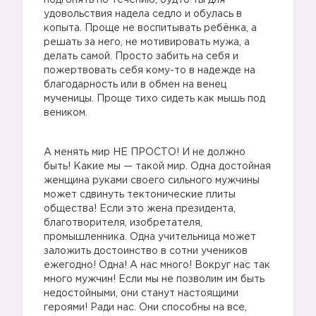
подгонять по течению, будто ты для
удовольствия надела седло и обулась в
копыта. Проще не воспитывать ребёнка, а
решать за него, не мотивировать мужа, а
делать самой. Просто забить на себя и
пожертвовать себя кому-то в надежде на
благодарность или в обмен на венец
мученицы. Проще тихо сидеть как мышь под
веником.
А менять мир НЕ ПРОСТО! И не должно
быть! Какие мы — такой мир. Одна достойная
женщина руками своего сильного мужчины
может сдвинуть тектонические плиты
общества! Если это жена президента,
благотворителя, изобретателя,
промышленника. Одна учительница может
заложить достоинство в сотни учеников
ежегодно! Одна! А нас много! Вокруг нас так
много мужчин! Если мы не позволим им быть
недостойными, они станут настоящими
героями! Ради нас. Они способны на все,