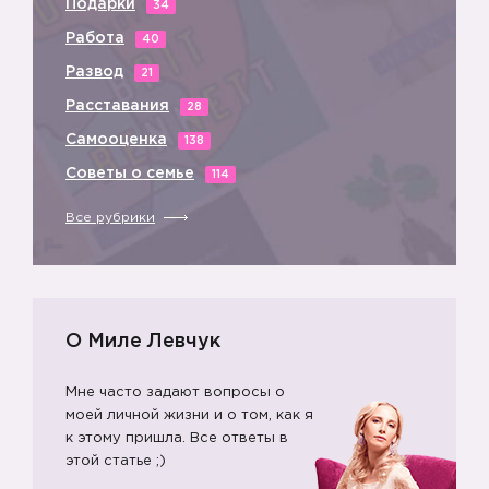
Подарки
34
Работа
40
Развод
21
Расставания
28
Самооценка
138
Советы о семье
114
Все рубрики
О Миле Левчук
Мне часто задают вопросы о
моей личной жизни и о том, как я
к этому пришла. Все ответы в
этой статье ;)