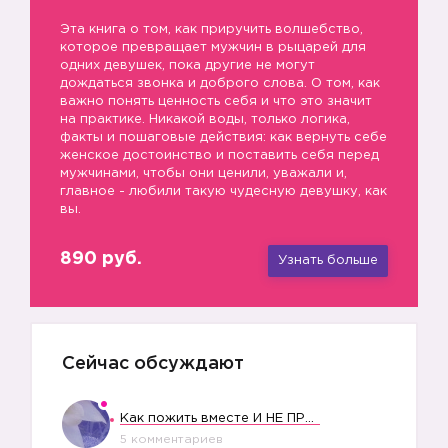
Эта книга о том, как приручить волшебство,
которое превращает мужчин в рыцарей для
одних девушек, пока другие не могут
дождаться звонка и доброго слова. О том, как
важно понять ценность себя и что это значит
на практике. Никакой воды, только логика,
факты и пошаговые действия: как вернуть себе
женское достоинство и поставить себя перед
мужчинами, чтобы они ценили, уважали и,
главное - любили такую чудесную девушку, как
вы.
890 руб.
Узнать больше
Сейчас обсуждают
Как пожить вместе И НЕ ПРОЛЕТЕТЬ СО СВАДЬБОЙ
5 комментариев