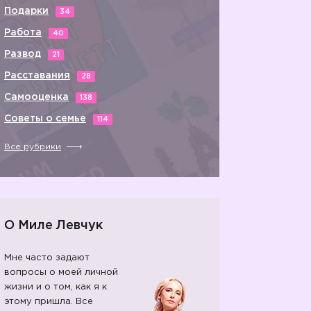
Подарки
34
Работа
40
Развод
21
Расставания
28
Самооценка
138
Советы о семье
114
Все рубрики
О Миле Левчук
Мне часто задают
вопросы о моей личной
жизни и о том, как я к
этому пришла. Все