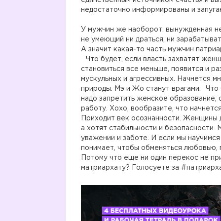
единственным источником счастья и выж
недостаточно информированы и запуга
⠀
У мужчин же наоборот: вынужденная не
не умеющий ни драться, ни зарабатыват
А значит какая-то часть мужчин патриа
⠀Что будет, если власть захватят жен
становиться все меньше, появится и р
мускульных и агрессивных. Начнется м
природы. Мэ и Жо станут врагами.⠀Что 
надо запретить женское образование, о
работу. Хохо, вообразите, что начнет
Приходит век осознанности. Женщины д
а хотят стабильности и безопасности. 
уважении и заботе. И если мы научимся 
понимает, чтобы обменяться любовью, 
Потому что еще ни один перекос не пр
матриархату? Голосуете за #патриарха