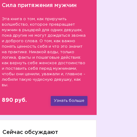
Сила притяжения мужчин
Эта книга о том, как приручить
волшебство, которое превращает
мужчин в рыцарей для одних девушек,
пока другие не могут дождаться звонка
и доброго слова. О том, как важно
понять ценность себя и что это значит
на практике. Никакой воды, только
логика, факты и пошаговые действия:
как вернуть себе женское достоинство
и поставить себя перед мужчинами,
чтобы они ценили, уважали и, главное -
любили такую чудесную девушку, как
вы.
890 руб.
Узнать больше
Сейчас обсуждают