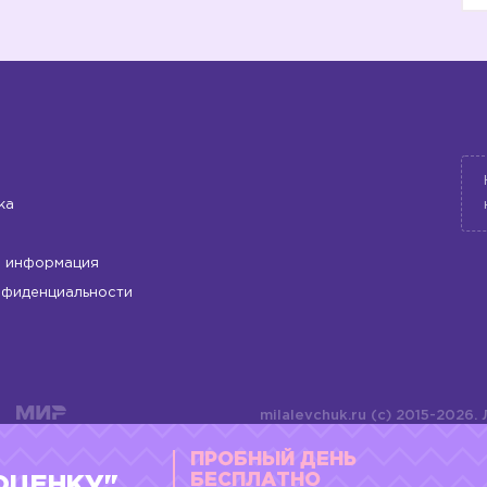
ка
 информация
нфиденциальности
milalevchuk.ru (c) 2015-2026.
материалов или подборки ма
ПРОБНЫЙ ДЕНЬ
оформления допускается ли
4784701701072
БЕСПЛАТНО
ОЦЕНКУ"