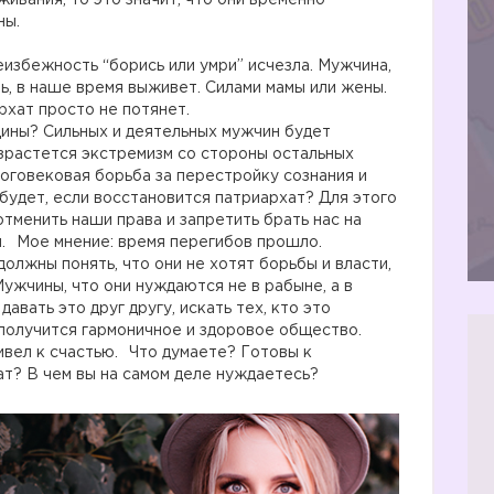
ивания, то это значит, что они временно
ны.
избежность “борись или умри” исчезла. Мужчина,
ь, в наше время выживет. Силами мамы или жены.
рхат просто не потянет.
щины? Сильных и деятельных мужчин будет
азрастется экстремизм со стороны остальных
ноговековая борьба за перестройку сознания и
будет, если восстановится патриархат? Для этого
тменить наши права и запретить брать нас на
ся.⠀Мое мнение: время перегибов прошло.
олжны понять, что они не хотят борьбы и власти,
Мужчины, что они нуждаются не в рабыне, а в
давать это друг другу, искать тех, кто это
получится гармоничное и здоровое общество.
ивел к счастью.⠀Что думаете? Готовы к
т? В чем вы на самом деле нуждаетесь?