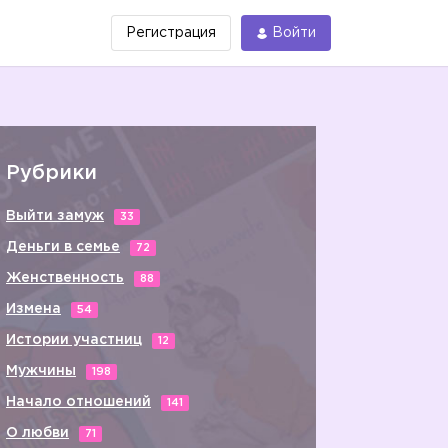
Регистрация
Войти
Рубрики
Выйти замуж
33
Деньги в семье
72
Женственность
88
Измена
54
Истории участниц
12
Мужчины
198
Начало отношений
141
О любви
71