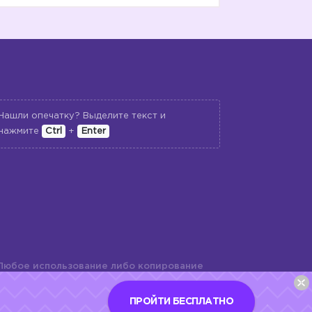
Нашли опечатку? Выделите текст и
нажмите
Ctrl
+
Enter
Любое использование либо копирование
териалов сайта, элементов дизайна и
шь с разрешения правообладателя и
ПРОЙТИ БЕСПЛАТНО