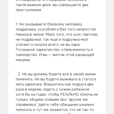
отговаривать! Отговаривая человека в
таком важном деле, вы совершаете два
преступления:
1️. Не оказываете близкому человеку
поддержки, усугубляя и без того непростой
период в жизни. Мало того, что шок, партнер
не поддержал, так еще и подружка мозг
утюжит и скорее всего, не вы одна.
Тотальное одиночество, отверженность и
самоедство. И вы — винтик этой карающей
машины.
2️. Не вы должны будете все в своей жизни
поменять. Не вы будете выживать в статусе
мать одиночка. Впишитесь как подруга два
раза в неделю сидеть с чужим ребенком
хотя бы на годик, чтобы РЕАЛЬНО помочь не
только общими словами про “другие же
справились” дайте себе обещание реально
помогать и тут же окажется, что не так-то