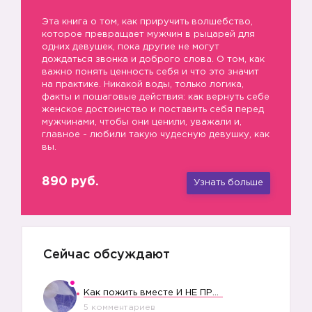
Эта книга о том, как приручить волшебство,
которое превращает мужчин в рыцарей для
одних девушек, пока другие не могут
дождаться звонка и доброго слова. О том, как
важно понять ценность себя и что это значит
на практике. Никакой воды, только логика,
факты и пошаговые действия: как вернуть себе
женское достоинство и поставить себя перед
мужчинами, чтобы они ценили, уважали и,
главное - любили такую чудесную девушку, как
вы.
890 руб.
Узнать больше
Сейчас обсуждают
Как пожить вместе И НЕ ПРОЛЕТЕТЬ СО СВАДЬБОЙ
5 комментариев