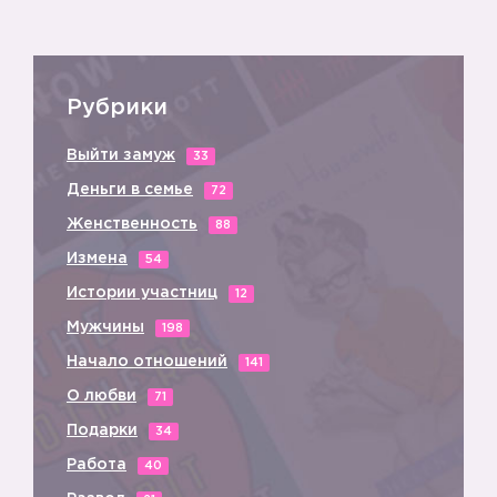
3️⃣
Рубрики
Выйти замуж
33
Деньги в семье
72
Женственность
88
Измена
54
Истории участниц
12
Мужчины
198
Начало отношений
141
О любви
71
Подарки
34
Работа
40