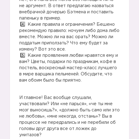
не аргумент. В ответ предлагаю назваться
внебрачной дочерью Бэтмена и поставить
папеньку в пример.
Какие правила и ограничения? Бешено
рекомендую правило: ночуем либо дома либо
вместе. Можно ли на вас орать? Можно ли
поддатым приползать? Что ему будет за
измену? Вот это все.
Какие проявления любви нравятся ему и
вам? Цветы, подарки по праздникам, кофе в
постель, воскресный мастер-класс лучшего
в мире варщика пельменей. Обсудите, что
вам обоим было бы приятно.
И главное! Вас вообще слушали,
участвовали? Или «не парься», «че ты мне
мозг выносишь?», «должно быть само или это
не любовь», «мне некогда, отстань»? Вы в
процессе не передрались и не перебили об
головы друг друга все от ложек до
унитазов?