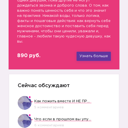
одних девушек, пока другие не могут
дождаться звонка и доброго слова. О том, как
важно понять ценность себя и что это значит
на практике. Никакой воды, только логика,
факты и пошаговые действия: как вернуть себе
женское достоинство и поставить себя перед
мужчинами, чтобы они ценили, уважали и,
главное - любили такую чудесную девушку, как
вы.
890 руб.
Узнать больше
Сейчас обсуждают
Как пожить вместе И НЕ ПРОЛЕТЕТЬ СО СВАДЬБОЙ
5 комментариев
Что если в прошлом вы упустили свое счастье?
6 комментариев