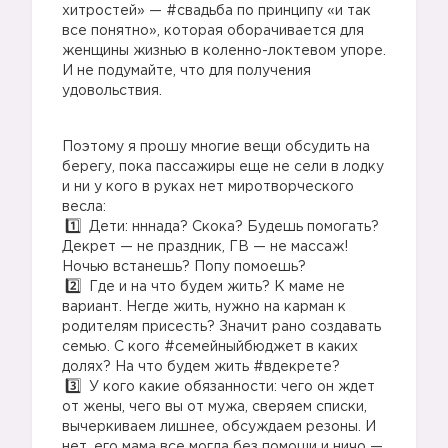
хитростей» — #свадьба по принципу «и так
все понятно», которая оборачивается для
женщины жизнью в коленно-локтевом упоре.
И не подумайте, что для получения
удовольствия.
Поэтому я прошу многие вещи обсудить на
берегу, пока пассажиры еще не сели в лодку
и ни у кого в руках нет миротворческого
весла:
Дети: нннада? Скока? Будешь помогать?
Декрет — не праздник, ГВ — не массаж!
Ночью встанешь? Попу помоешь?
Где и на что будем жить? К маме не
вариант. Негде жить, нужно на карман к
родителям присесть? Значит рано создавать
семью. С кого #семейныйбюджет в каких
долях? На что будем жить #вдекрете?
У кого какие обязанности: чего он ждет
от жены, чего вы от мужа, сверяем списки,
вычеркиваем лишнее, обсуждаем резоны. И
нет, его мама все могла без помощи и ничо —