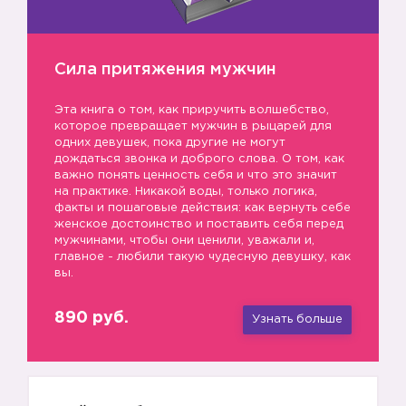
Сила притяжения мужчин
Эта книга о том, как приручить волшебство,
которое превращает мужчин в рыцарей для
одних девушек, пока другие не могут
дождаться звонка и доброго слова. О том, как
важно понять ценность себя и что это значит
на практике. Никакой воды, только логика,
факты и пошаговые действия: как вернуть себе
женское достоинство и поставить себя перед
мужчинами, чтобы они ценили, уважали и,
главное - любили такую чудесную девушку, как
вы.
890 руб.
Узнать больше