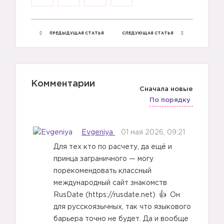
1️⃣
ПРЕДЫДУЩАЯ СТАТЬЯ
СЛЕДУЮЩАЯ СТАТЬЯ
2️⃣
Комментарии
Сначала новые
По порядку
3️⃣
Evgeniya
01 мая 2026, 09:21
Для тех кто по расчету, да ещё и
принца заграничного — могу
порекомендовать классный
4️⃣
международный сайт знакомств
RusDate (https://rusdate.net)
Он
для русскоязычных, так что языкового
барьера точно не будет. Да и вообще