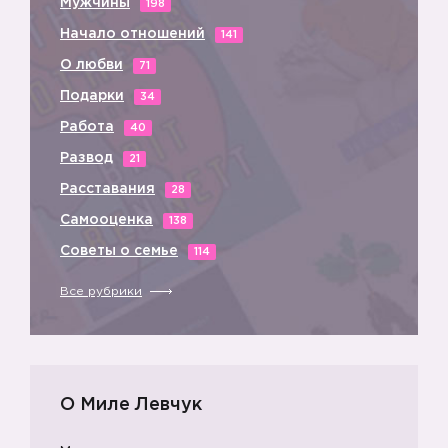
Мужчины
198
Начало отношений
141
О любви
71
Подарки
34
Работа
40
Развод
21
Расставания
28
Самооценка
138
Советы о семье
114
Все рубрики
О Миле Левчук