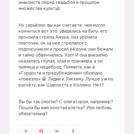
знакомств перед свадьбой в прошлом
множества культур.
Ну серьёзно, вы как считаете, чем могло
кончиться вот это: увиделись на балу, его
пронзила стрела Амура, она уронила
платочек, он за нее стрелялся с
подпоручиком и просил её руки, они бежали
и тайно обвенчались. Хоп! И она внезапно
оказалась глупая, злая и транжира, а он
пьяница и нищеброд. Помните, как в
«Гордости и предубеждении» обоюдно
«повезло»
Лидии и Уикхему. Лучше уж по
расчёту, как Шарлотта и Коллинз. Нет?
Вы бы так смогли? С олигатором, например?
Пошла бы вам золотая клетка? Или любовь
обязательна?