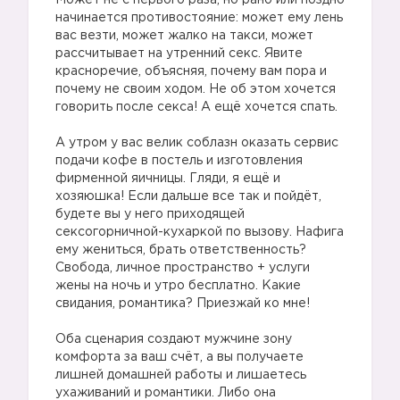
Может не с первого раза, но рано или поздно
начинается противостояние: может ему лень
вас везти, может жалко на такси, может
рассчитывает на утренний секс. Явите
красноречие, объясняя, почему вам пора и
почему не своим ходом. Не об этом хочется
говорить после секса! А ещё хочется спать.
А утром у вас велик соблазн оказать сервис
подачи кофе в постель и изготовления
фирменной яичницы. Гляди, я ещё и
хозяюшка! Если дальше все так и пойдёт,
будете вы у него приходящей
сексогорничной-кухаркой по вызову. Нафига
ему жениться, брать ответственность?
Свобода, личное пространство + услуги
жены на ночь и утро бесплатно. Какие
свидания, романтика? Приезжай ко мне!
Оба сценария создают мужчине зону
комфорта за ваш счёт, а вы получаете
лишней домашней работы и лишаетесь
ухаживаний и романтики. Либо она