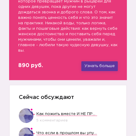
которое превращает мужчин в рыцарей для
одних девушек, пока другие не могут
дождаться звонка и доброго слова. О том, как
важно понять ценность себя и что это значит
на практике. Никакой воды, только логика,
факты и пошаговые действия: как вернуть себе
женское достоинство и поставить себя перед
мужчинами, чтобы они ценили, уважали и,
главное - любили такую чудесную девушку, как
вы.
890 руб.
Узнать больше
Сейчас обсуждают
Как пожить вместе И НЕ ПРОЛЕТЕТЬ СО СВАДЬБОЙ
5 комментариев
Что если в прошлом вы упустили свое счастье?