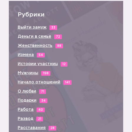
Рубрики
Выйти замуж
33
Деньги в семье
72
Женственность
88
Измена
54
Истории участниц
12
Мужчины
198
Начало отношений
141
О любви
71
Подарки
34
Работа
40
Развод
21
Расставания
28