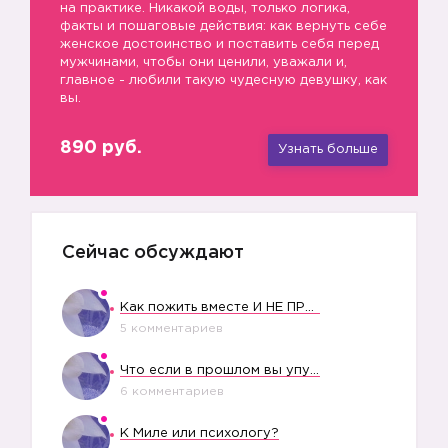
на практике. Никакой воды, только логика,
факты и пошаговые действия: как вернуть себе
женское достоинство и поставить себя перед
мужчинами, чтобы они ценили, уважали и,
главное - любили такую чудесную девушку, как
вы.
890 руб.
Узнать больше
Сейчас обсуждают
Как пожить вместе И НЕ ПРОЛЕТЕТЬ СО СВАДЬБОЙ
5 комментариев
Что если в прошлом вы упустили свое счастье?
6 комментариев
К Миле или психологу?