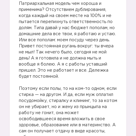
Патриархальная модель чем хороша и
применима? Отсутствием дублирования,
когда каждый на своем месте на 100% и не
пытается перепихнуть ответственность по
долям. Типа давай у нас бюджет пополам, но
домашние дела все твои, я работаю и устаю.
Или все пополам: моем посуду через день.
Привет постоянная ругань вокруг: ты вчера
не мыл! Так нечего было, сегодня не мой
день! А я готовила и не должна мыть и
вообще я болею. А я с работы уставший
пришел. Это не работает и все. Дележка
будет постоянной.
Поэтому если полы, то на ком-то одном, если
стирка — на другом. И да, если муж оплатил
посудомойку, стиралку и клининг, то за котом
он не убирает, но и жену из прынцыпа на
работу не гонит, она может
освободившееся время вложить в свое
здоровье, образование или в материнство. А
сам он получает отдачу в виде красоты,