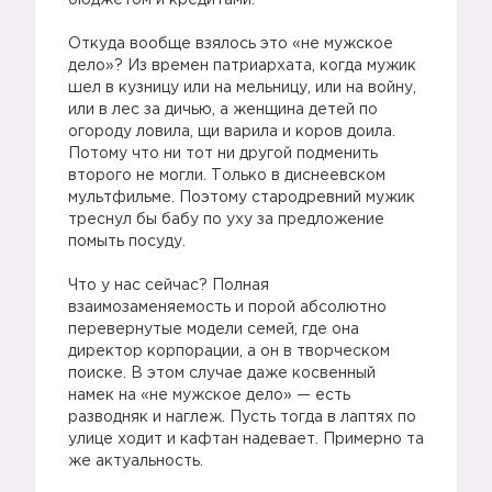
бюджетом и кредитами.
Откуда вообще взялось это «не мужское
дело»? Из времен патриархата, когда мужик
шел в кузницу или на мельницу, или на войну,
или в лес за дичью, а женщина детей по
огороду ловила, щи варила и коров доила.
Потому что ни тот ни другой подменить
второго не могли. Только в диснеевском
мультфильме. Поэтому стародревний мужик
треснул бы бабу по уху за предложение
помыть посуду.
Что у нас сейчас? Полная
взаимозаменяемость и порой абсолютно
перевернутые модели семей, где она
директор корпорации, а он в творческом
поиске. В этом случае даже косвенный
намек на «не мужское дело» — есть
разводняк и наглеж. Пусть тогда в лаптях по
улице ходит и кафтан надевает. Примерно та
же актуальность.