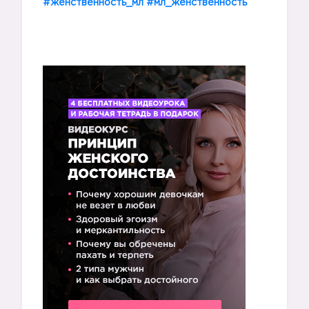
#женственность_мл
#мл_женственность