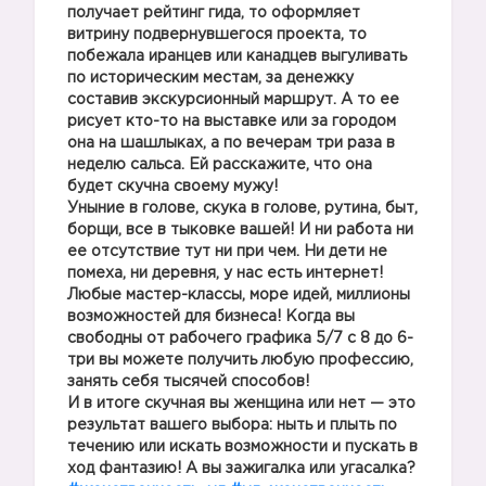
получает рейтинг гида, то оформляет
витрину подвернувшегося проекта, то
побежала иранцев или канадцев выгуливать
по историческим местам, за денежку
составив экскурсионный маршрут. А то ее
рисует кто-то на выставке или за городом
она на шашлыках, а по вечерам три раза в
неделю сальса. Ей расскажите, что она
будет скучна своему мужу!
Уныние в голове, скука в голове, рутина, быт,
борщи, все в тыковке вашей! И ни работа ни
ее отсутствие тут ни при чем. Ни дети не
помеха, ни деревня, у нас есть интернет!
Любые мастер-классы, море идей, миллионы
возможностей для бизнеса! Когда вы
свободны от рабочего графика 5/7 с 8 до 6-
три вы можете получить любую профессию,
занять себя тысячей способов!
И в итоге скучная вы женщина или нет — это
результат вашего выбора: ныть и плыть по
течению или искать возможности и пускать в
ход фантазию! А вы зажигалка или угасалка?