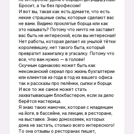
не интересна! Дома с борщом деградируешь!
Бросит, а ты без профессии!
И вот вы, такая как есть думаете, что есть
некие страшные силы, которые сделают вас
не вами. Видимо проклятье борща или как
это называть? Потому что ничто не заставит
вас быть не интересной, если вы интересная!
Нет работы, которая делает из унылой тётки
королевишну, нет такого быта, который
превратит зажигалку в угасалку. Потому что
все, что вам нужно — в голове!
Скучным одинаково может быть как
мексиканский сериал про жизнь бухгалтерии
или клиентов из года в год из вашего офиса
так и рассказы про пелёнки, сыпки и борщи.
И все то же самое может стать
захватывающим блокбастером, если за дело
берётся мастерица.
Я знаю таких мамочек, которая с младенцем
на йоге, в бассейне, на лекции, в ресторане,
на выставке. Знаю домохозяек, которых
дома не застать, столько всего интересного!
То она отзывы о ресторанах пишет,