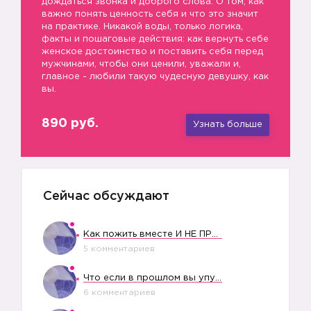
дождаться звонка и доброго слова. О том, как
важно понять ценность себя и что это значит
на практике. Никакой воды, только логика,
факты и пошаговые действия: как вернуть себе
женское достоинство и поставить себя перед
мужчинами, чтобы они ценили, уважали и,
главное - любили такую чудесную девушку, как
вы.
890 руб.
Узнать больше
Сейчас обсуждают
Как пожить вместе И НЕ ПРОЛЕТЕТЬ СО СВАДЬБОЙ
5 комментариев
Что если в прошлом вы упустили свое счастье?
6 комментариев